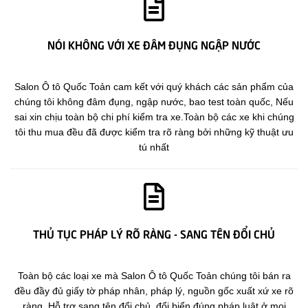
NÓI KHÔNG VỚI XE ĐÂM ĐỤNG NGẬP NƯỚC
Salon Ô tô Quốc Toản cam kết với quý khách các sản phẩm của
chúng tôi không đâm đụng, ngập nước, bao test toàn quốc, Nếu
sai xin chịu toàn bộ chi phí kiểm tra xe.Toàn bộ các xe khi chúng
tôi thu mua đều đã được kiểm tra rõ ràng bởi những kỹ thuật ưu
tú nhất
THỦ TỤC PHÁP LÝ RÕ RÀNG - SANG TÊN ĐỔI CHỦ
Toàn bộ các loại xe mà Salon Ô tô Quốc Toản chúng tôi bán ra
đều đầy đủ giấy tờ pháp nhân, pháp lý, nguồn gốc xuất xứ xe rõ
ràng. Hỗ trợ sang tên đổi chủ, đổi biển đúng pháp luật ở mọi