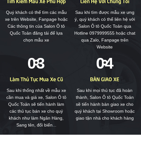
Tìm Kiếm Mẫu Xe Phù Hợp
Liên Hệ Với Chúng Tôi
Quý khách có thể tìm các mẫu
Sau khi tìm được mẫu xe ưng
xe trên Website, Fanpage hoặc
ý, quý khách có thể liên hệ với
Các thông tin của Salon Ô tô
Salon Ô tô Quốc Toản qua
Quốc Toản đăng tải để lựa
Hotline 0979999555 hoặc chat
chọn mẫu xe
qua Zalo, Fanpage trên
Website
Làm Thủ Tục Mua Xe Cũ
BÀN GIAO XE
Sau khi thống nhất về mẫu xe
Sau khi mọi thủ tục đã hoàn
cần mua và giá xe, Salon Ô tô
thành, Salon Ô tô Quốc Toản
Quốc Toản sẽ tiến hành làm
sẽ tiến hành bàn giao xe cho
các thủ tục bán xe cho quý
quý khách tại Showroom hoặc
khách như làm Ngân Hàng,
giao tận nhà cho khách hàng
Sang tên, đổi biển...