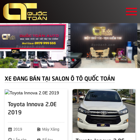
XE ĐANG BÁN TẠI SALON Ô TÔ QUỐC TOẢN
Toyota Innova 2.0E
2019
calendar_month
2019
ev_station
Máy Xăng
info
Lắp ráp
directions_car
Số tay