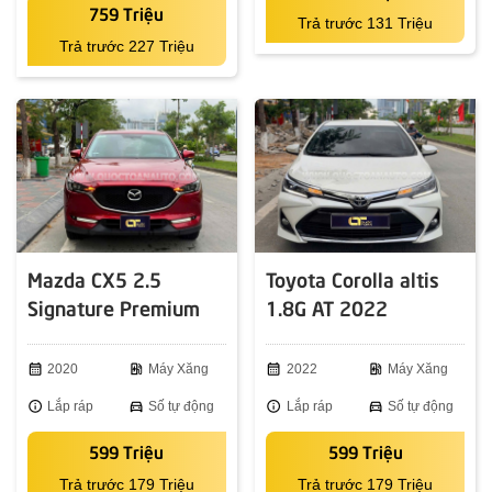
759 Triệu
Trả trước 131 Triệu
Trả trước 227 Triệu
Mazda CX5 2.5
Toyota Corolla altis
Signature Premium
1.8G AT 2022
2WD 2020
calendar_month
2020
ev_station
Máy Xăng
calendar_month
2022
ev_station
Máy Xăng
info
Lắp ráp
directions_car
Số tự động
info
Lắp ráp
directions_car
Số tự động
599 Triệu
599 Triệu
Trả trước 179 Triệu
Trả trước 179 Triệu