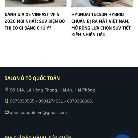
ĐÁNH GIÁ XE VINFAST VF 5
HYUNDAI TUCSON HYBRID
2026 MỚI NHẤT: SUV ĐIỆN ĐÔ
CHUẨN BỊ RA MẮT VIỆT NAM,
THỊ CÓ GÌ ĐÁNG CHÚ Ý?
MỞ RỘNG LỰA CHỌN SUV TIẾT
KIỆM NHIÊN LIỆU
SALON Ô TÔ QUỐC TOẢN
location_on
Số 14A, Lê Hồng Phong, Hải An, Hải Phòng
phone_iphone
0979999555 - 0904274631 - 0979366868.
mail
quoctoanauto.vn@gmail.com
-->
ĐỊA CHỈ BẢO HÀNH, SỬA CHỮA