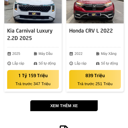
Kia Carnival Luxury
Honda CRV L 2022
2.2D 2025
calendar_month
2025
ev_station
Máy Dầu
calendar_month
2022
ev_station
Máy Xăng
info
Lắp ráp
directions_car
Số tự động
info
Lắp ráp
directions_car
Số tự động
1 Tỷ 159 Triệu
839 Triệu
Trả trước 347 Triệu
Trả trước 251 Triệu
XEM THÊM XE