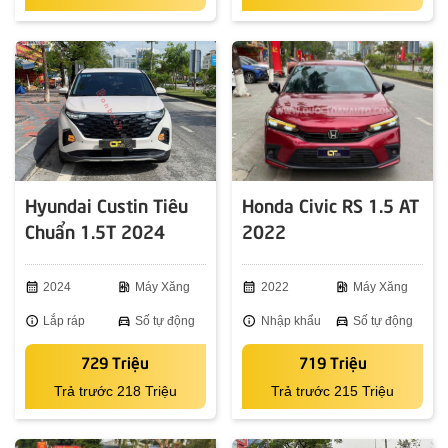
Hyundai Custin Tiêu
Honda Civic RS 1.5 AT
Chuẩn 1.5T 2024
2022
calendar_month
2024
ev_station
Máy Xăng
calendar_month
2022
ev_station
Máy Xăng
info
Lắp ráp
directions_car
Số tự động
info
Nhập khẩu
directions_car
Số tự động
729 Triệu
719 Triệu
Trả trước 218 Triệu
Trả trước 215 Triệu