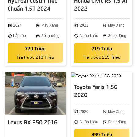
Hyundai Custin Tiêu
Honda Civic RS 1.5 AT
Chuẩn 1.5T 2024
2022
calendar_month
2024
ev_station
Máy Xăng
calendar_month
2022
ev_station
Máy Xăng
info
Lắp ráp
directions_car
Số tự động
info
Nhập khẩu
directions_car
Số tự động
729 Triệu
719 Triệu
Trả trước 218 Triệu
Trả trước 215 Triệu
Toyota Yaris 1.5G
2020
calendar_month
2020
ev_station
Máy Xăng
Lexus RX 350 2016
info
Nhập khẩu
directions_car
Số tự động
439 Triệu