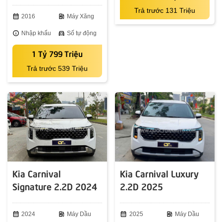
Trả trước 131 Triệu
calendar_month
2016
ev_station
Máy Xăng
info
Nhập khẩu
directions_car
Số tự động
1 Tỷ 799 Triệu
Trả trước 539 Triệu
Kia Carnival
Kia Carnival Luxury
Signature 2.2D 2024
2.2D 2025
calendar_month
2024
ev_station
Máy Dầu
calendar_month
2025
ev_station
Máy Dầu