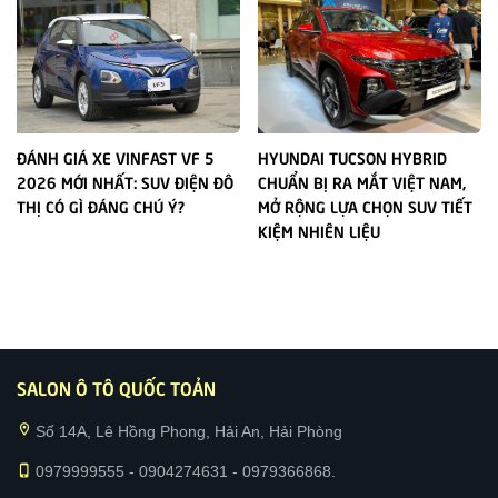
ĐÁNH GIÁ XE VINFAST VF 5
HYUNDAI TUCSON HYBRID
2026 MỚI NHẤT: SUV ĐIỆN ĐÔ
CHUẨN BỊ RA MẮT VIỆT NAM,
THỊ CÓ GÌ ĐÁNG CHÚ Ý?
MỞ RỘNG LỰA CHỌN SUV TIẾT
KIỆM NHIÊN LIỆU
SALON Ô TÔ QUỐC TOẢN
location_on
Số 14A, Lê Hồng Phong, Hải An, Hải Phòng
phone_iphone
0979999555 - 0904274631 - 0979366868.