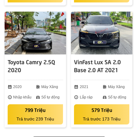
Toyota Camry 2.5Q
VinFast Lux SA 2.0
2020
Base 2.0 AT 2021
calendar_month
2020
ev_station
Máy Xăng
calendar_month
2021
ev_station
Máy Xăng
info
Nhập khẩu
directions_car
Số tự động
info
Lắp ráp
directions_car
Số tự động
799 Triệu
579 Triệu
Trả trước 239 Triệu
Trả trước 173 Triệu