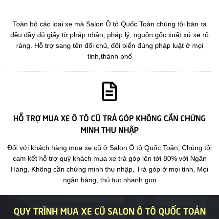
Toàn bộ các loại xe mà Salon Ô tô Quốc Toản chúng tôi bán ra
đều đầy đủ giấy tờ pháp nhân, pháp lý, nguồn gốc xuất xứ xe rõ
ràng. Hỗ trợ sang tên đổi chủ, đổi biển đúng pháp luật ở mọi
tỉnh,thành phố
HỖ TRỢ MUA XE Ô TÔ CŨ TRẢ GÓP KHÔNG CẦN CHỨNG
MINH THU NHẬP
Đối với khách hàng mua xe cũ ở Salon Ô tô Quốc Toản, Chúng tôi
cam kết hỗ trợ quý khách mua xe trả góp lên tới 80% với Ngân
Hàng, Không cần chứng minh thu nhập, Trả góp ở mọi tỉnh, Mọi
ngân hàng, thủ tục nhanh gọn
QUY TRÌNH MUA XE CŨ SALON Ô TÔ QUỐC TOẢN