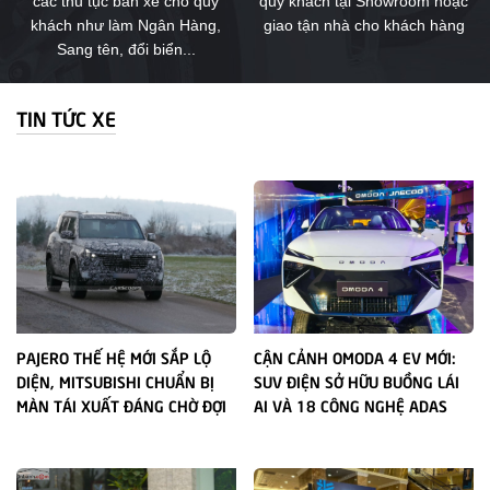
các thủ tục bán xe cho quý
quý khách tại Showroom hoặc
khách như làm Ngân Hàng,
giao tận nhà cho khách hàng
Sang tên, đổi biển...
TIN TỨC XE
PAJERO THẾ HỆ MỚI SẮP LỘ
CẬN CẢNH OMODA 4 EV MỚI:
DIỆN, MITSUBISHI CHUẨN BỊ
SUV ĐIỆN SỞ HỮU BUỒNG LÁI
MÀN TÁI XUẤT ĐÁNG CHỜ ĐỢI
AI VÀ 18 CÔNG NGHỆ ADAS