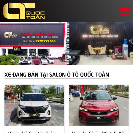
XE ĐANG BÁN TẠI SALON Ô TÔ QUỐC TOẢN