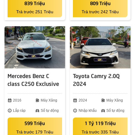
839 Triệu
809 Triệu
Trả trước 251 Triệu
Trả trước 242 Triệu
Mercedes Benz C
Toyota Camry 2.0Q
class C250 Exclusive
2024
2016
calendar_month
2016
ev_station
Máy Xăng
calendar_month
2024
ev_station
Máy Xăng
info
Lắp ráp
directions_car
Số tự động
info
Nhập khẩu
directions_car
Số tự động
599 Triệu
1 Tỷ 119 Triệu
Trả trước 179 Triệu
Trả trước 335 Triệu