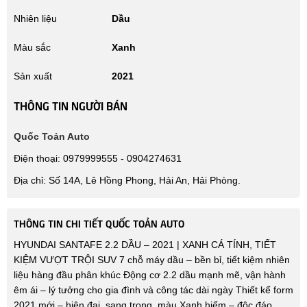
Nhiên liệu
Dầu
Màu sắc
Xanh
Sản xuất
2021
THÔNG TIN NGƯỜI BÁN
Quốc Toản Auto
Điện thoại: 0979999555 - 0904274631
Địa chỉ: Số 14A, Lê Hồng Phong, Hải An, Hải Phòng.
THÔNG TIN CHI TIẾT QUỐC TOẢN AUTO
HYUNDAI SANTAFE 2.2 DẦU – 2021 | XANH CÁ TÍNH, TIẾT
KIỆM VƯỢT TRỘI SUV 7 chỗ máy dầu – bền bỉ, tiết kiệm nhiên
liệu hàng đầu phân khúc Động cơ 2.2 dầu mạnh mẽ, vận hành
êm ái – lý tưởng cho gia đình và công tác dài ngày Thiết kế form
2021 mới – hiện đại, sang trọng, màu Xanh hiếm – độc đáo,