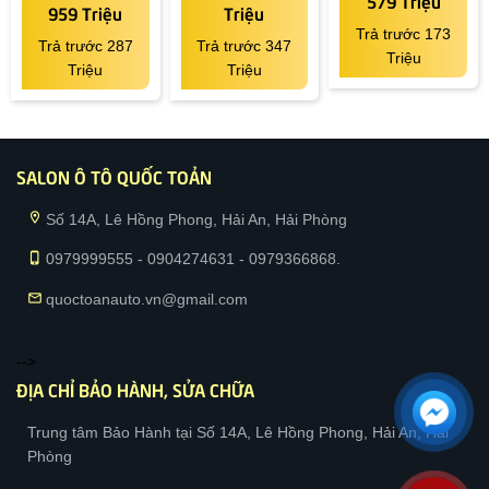
579 Triệu
959 Triệu
Triệu
Trả trước 173
Trả trước 287
Trả trước 347
Triệu
Triệu
Triệu
SALON Ô TÔ QUỐC TOẢN
location_on
Số 14A, Lê Hồng Phong, Hải An, Hải Phòng
phone_iphone
0979999555 - 0904274631 - 0979366868.
mail
quoctoanauto.vn@gmail.com
-->
ĐỊA CHỈ BẢO HÀNH, SỬA CHỮA
Trung tâm Bảo Hành tại Số 14A, Lê Hồng Phong, Hải An, Hải
Phòng