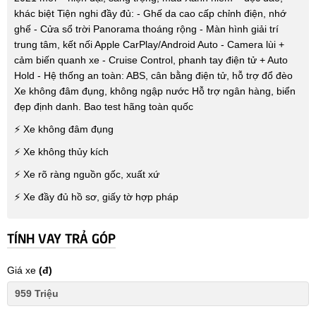
khác biệt Tiện nghi đầy đủ: - Ghế da cao cấp chỉnh điện, nhớ
ghế - Cửa sổ trời Panorama thoáng rộng - Màn hình giải trí
trung tâm, kết nối Apple CarPlay/Android Auto - Camera lùi +
cảm biến quanh xe - Cruise Control, phanh tay điện tử + Auto
Hold - Hệ thống an toàn: ABS, cân bằng điện tử, hỗ trợ đổ đèo
Xe không đâm đụng, không ngập nước Hỗ trợ ngân hàng, biển
đẹp định danh. Bao test hãng toàn quốc
⚡ Xe không đâm đụng
⚡ Xe không thủy kích
⚡ Xe rõ ràng nguồn gốc, xuất xứ
⚡ Xe đầy đủ hồ sơ, giấy tờ hợp pháp
TÍNH VAY TRẢ GÓP
Giá xe
(đ)