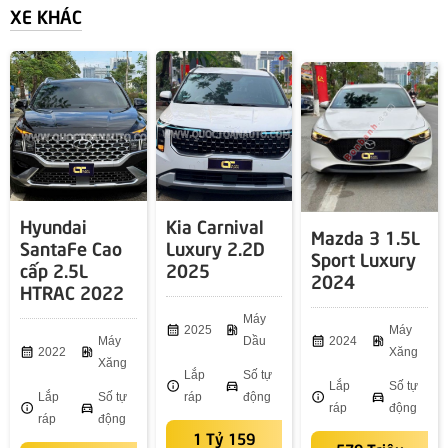
XE KHÁC
Hyundai
Kia Carnival
Mazda 3 1.5L
SantaFe Cao
Luxury 2.2D
Sport Luxury
cấp 2.5L
2025
2024
HTRAC 2022
Máy
calendar_month
2025
ev_station
Máy
Máy
Dầu
calendar_month
2024
ev_station
calendar_month
2022
ev_station
Xăng
Xăng
Lắp
Số tự
info
directions_car
Lắp
Số tự
Lắp
Số tự
ráp
động
info
directions_car
info
directions_car
ráp
động
ráp
động
1 Tỷ 159