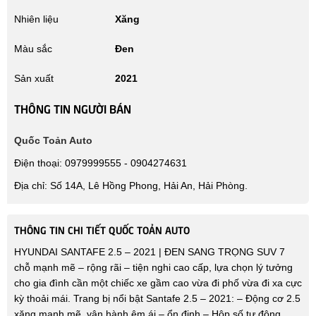
Nhiên liệu
Xăng
Màu sắc
Đen
Sản xuất
2021
THÔNG TIN NGƯỜI BÁN
Quốc Toản Auto
Điện thoại: 0979999555 - 0904274631
Địa chỉ: Số 14A, Lê Hồng Phong, Hải An, Hải Phòng.
THÔNG TIN CHI TIẾT QUỐC TOẢN AUTO
HYUNDAI SANTAFE 2.5 – 2021 | ĐEN SANG TRỌNG SUV 7
chỗ mạnh mẽ – rộng rãi – tiện nghi cao cấp, lựa chọn lý tưởng
cho gia đình cần một chiếc xe gầm cao vừa đi phố vừa đi xa cực
kỳ thoải mái. Trang bị nổi bật Santafe 2.5 – 2021: – Động cơ 2.5
xăng mạnh mẽ, vận hành êm ái – ổn định – Hộp số tự động