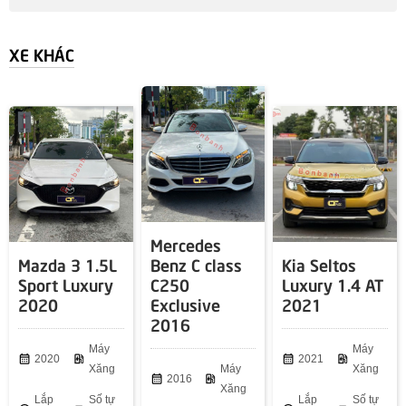
XE KHÁC
Mercedes
Mazda 3 1.5L
Benz C class
Kia Seltos
Sport Luxury
C250
Luxury 1.4 AT
2020
Exclusive
2021
2016
Máy
Máy
calendar_month
2020
ev_station
calendar_month
2021
ev_station
Xăng
Máy
Xăng
calendar_month
2016
ev_station
Xăng
Lắp
Số tự
Lắp
Số tự