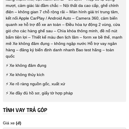
mượt, cảm giác lái đầm chắc – Nội thất da cao cấp, ghế chỉnh
điện – không gian 7 chỗ rộng rãi – Màn hình giải trí trung tâm,
kết nối Apple CarPlay / Android Auto – Camera 360, cảm biến
quanh xe hỗ trợ đỗ xe an toàn – Điều hòa tự động 2 vùng, cửa
gió cho các hàng ghế sau – Chìa khóa thông minh, đề nổ nút
bấm tiện lợi – Thiết kế màu đen lịch lãm – form xe bề thế, mạnh
mẽ Xe không đâm đụng – không ngập nước Hỗ trợ vay ngân
hàng – đăng ký biển định danh nhanh Bao test hãng – toàn
quốc
⚡ Xe không đâm đụng
⚡ Xe không thủy kích
⚡ Xe rõ ràng nguồn gốc, xuất xứ
⚡ Xe đầy đủ hồ sơ, giấy tờ hợp pháp
TÍNH VAY TRẢ GÓP
Giá xe
(đ)