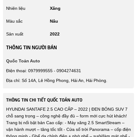
Nhiên liệu
Xăng
Màu sắc
Nâu
Sản xuất
2022
THÔNG TIN NGƯỜI BÁN
Quốc Toản Auto
Điện thoại: 0979999555 - 0904274631
Địa chỉ: Số 14A, Lê Hồng Phong, Hải An, Hải Phòng.
THÔNG TIN CHI TIẾT QUỐC TOẢN AUTO
HYUNDAI SANTAFE 2.5 CAO CẤP – 2022 | ĐEN BÓNG SUV 7
chỗ sang trọng – công nghệ đầy đủ – form mới cực hút khách!
Trang bị nổi bật bản Cao cấp: - Máy xăng 2.5 SmartStream –
vận hành mượt – tăng tốc tốt - Cửa sổ trời Panorama – cốp điện
thông minh - Ghế da chỉnh điện + nhớ ghế – sưởi/làm mát ghế -