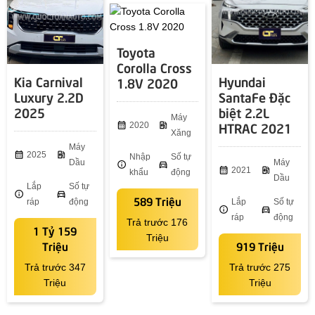
Toyota
Corolla Cross
Kia Carnival
Hyundai
1.8V 2020
Luxury 2.2D
SantaFe Đặc
2025
biệt 2.2L
Máy
HTRAC 2021
calendar_month
2020
ev_station
Xăng
Máy
calendar_month
2025
ev_station
Nhập
Số tự
Dầu
Máy
info
directions_car
calendar_month
2021
ev_station
khẩu
động
Dầu
Lắp
Số tự
info
directions_car
589 Triệu
ráp
động
Lắp
Số tự
info
directions_car
ráp
động
Trả trước 176
1 Tỷ 159
Triệu
Triệu
919 Triệu
Trả trước 347
Trả trước 275
Triệu
Triệu