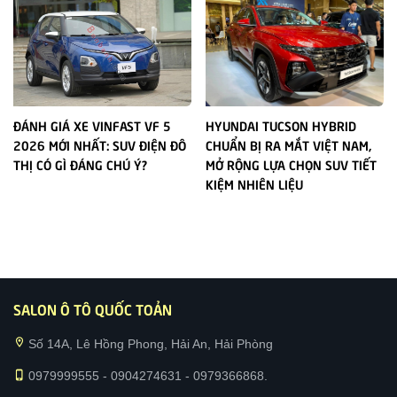
ĐÁNH GIÁ XE VINFAST VF 5
HYUNDAI TUCSON HYBRID
2026 MỚI NHẤT: SUV ĐIỆN ĐÔ
CHUẨN BỊ RA MẮT VIỆT NAM,
THỊ CÓ GÌ ĐÁNG CHÚ Ý?
MỞ RỘNG LỰA CHỌN SUV TIẾT
KIỆM NHIÊN LIỆU
SALON Ô TÔ QUỐC TOẢN
location_on
Số 14A, Lê Hồng Phong, Hải An, Hải Phòng
phone_iphone
0979999555 - 0904274631 - 0979366868.