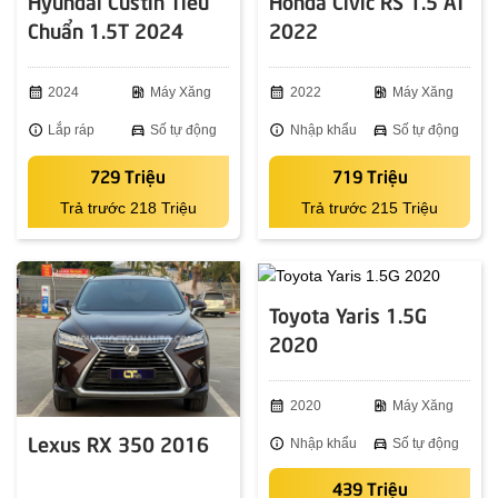
Hyundai Custin Tiêu
Honda Civic RS 1.5 AT
Chuẩn 1.5T 2024
2022
calendar_month
2024
ev_station
Máy Xăng
calendar_month
2022
ev_station
Máy Xăng
info
Lắp ráp
directions_car
Số tự động
info
Nhập khẩu
directions_car
Số tự động
729 Triệu
719 Triệu
Trả trước 218 Triệu
Trả trước 215 Triệu
Toyota Yaris 1.5G
2020
calendar_month
2020
ev_station
Máy Xăng
Lexus RX 350 2016
info
Nhập khẩu
directions_car
Số tự động
439 Triệu