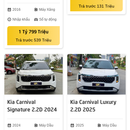
Trả trước 131 Triệu
calendar_month
2016
ev_station
Máy Xăng
info
Nhập khẩu
directions_car
Số tự động
1 Tỷ 799 Triệu
Trả trước 539 Triệu
Kia Carnival
Kia Carnival Luxury
Signature 2.2D 2024
2.2D 2025
calendar_month
2024
ev_station
Máy Dầu
calendar_month
2025
ev_station
Máy Dầu