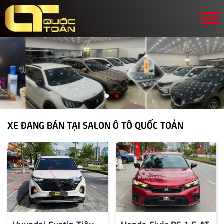
XE ĐANG BÁN TẠI SALON Ô TÔ QUỐC TOẢN