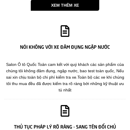
XEM THÊM XE
NÓI KHÔNG VỚI XE ĐÂM ĐỤNG NGẬP NƯỚC
Salon Ô tô Quốc Toản cam kết với quý khách các sản phẩm của
chúng tôi không đâm đụng, ngập nước, bao test toàn quốc, Nếu
sai xin chịu toàn bộ chi phí kiểm tra xe.Toàn bộ các xe khi chúng
tôi thu mua đều đã được kiểm tra rõ ràng bởi những kỹ thuật ưu
tú nhất
THỦ TỤC PHÁP LÝ RÕ RÀNG - SANG TÊN ĐỔI CHỦ