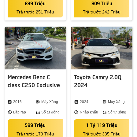
839 Triệu
809 Triệu
Trả trước 251 Triệu
Trả trước 242 Triệu
Mercedes Benz C
Toyota Camry 2.0Q
class C250 Exclusive
2024
2016
calendar_month
2016
ev_station
Máy Xăng
calendar_month
2024
ev_station
Máy Xăng
info
Lắp ráp
directions_car
Số tự động
info
Nhập khẩu
directions_car
Số tự động
599 Triệu
1 Tỷ 119 Triệu
Trả trước 179 Triệu
Trả trước 335 Triệu