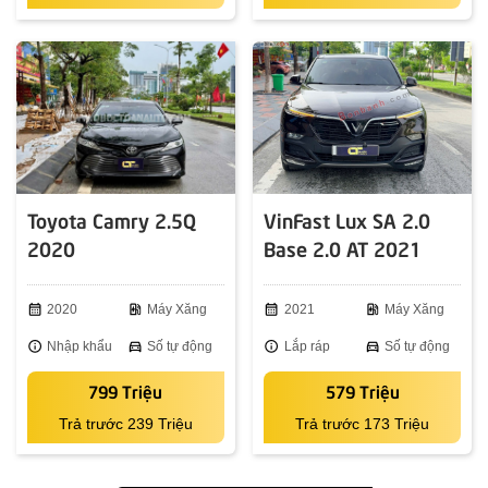
Toyota Camry 2.5Q
VinFast Lux SA 2.0
2020
Base 2.0 AT 2021
calendar_month
2020
ev_station
Máy Xăng
calendar_month
2021
ev_station
Máy Xăng
info
Nhập khẩu
directions_car
Số tự động
info
Lắp ráp
directions_car
Số tự động
799 Triệu
579 Triệu
Trả trước 239 Triệu
Trả trước 173 Triệu