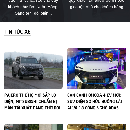
các thủ tục bán xe cho quý
quý khách tại Showroom hoặc
khách như làm Ngân Hàng,
giao tận nhà cho khách hàng
Sang tên, đổi biển...
TIN TỨC XE
PAJERO THẾ HỆ MỚI SẮP LỘ
CẬN CẢNH OMODA 4 EV MỚI:
DIỆN, MITSUBISHI CHUẨN BỊ
SUV ĐIỆN SỞ HỮU BUỒNG LÁI
MÀN TÁI XUẤT ĐÁNG CHỜ ĐỢI
AI VÀ 18 CÔNG NGHỆ ADAS