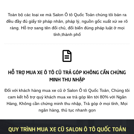
Toàn bộ các loại xe mà Salon Ô tô Quốc Toản chúng tôi bán ra
đều đầy đủ giấy tờ pháp nhân, pháp lý, nguồn gốc xuất xứ xe rõ
ràng. Hỗ trợ sang tên đổi chủ, đổi biển đúng pháp luật ở mọi
tỉnh,thành phố
HỖ TRỢ MUA XE Ô TÔ CŨ TRẢ GÓP KHÔNG CẦN CHỨNG
MINH THU NHẬP
Đối với khách hàng mua xe cũ ở Salon Ô tô Quốc Toản, Chúng tôi
cam kết hỗ trợ quý khách mua xe trả góp lên tới 80% với Ngân
Hàng, Không cần chứng minh thu nhập, Trả góp ở mọi tỉnh, Mọi
ngân hàng, thủ tục nhanh gọn
QUY TRÌNH MUA XE CŨ SALON Ô TÔ QUỐC TOẢN