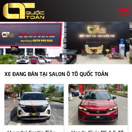
XE ĐANG BÁN TẠI SALON Ô TÔ QUỐC TOẢN