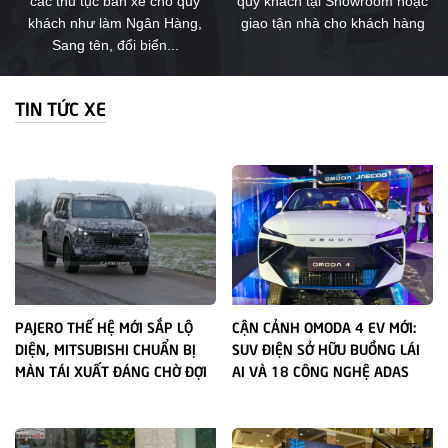
các thủ tục bán xe cho quý
quý khách tại Showroom hoặc
khách như làm Ngân Hàng,
giao tận nhà cho khách hàng
Sang tên, đổi biển...
TIN TỨC XE
PAJERO THẾ HỆ MỚI SẮP LỘ
CẬN CẢNH OMODA 4 EV MỚI:
DIỆN, MITSUBISHI CHUẨN BỊ
SUV ĐIỆN SỞ HỮU BUỒNG LÁI
MÀN TÁI XUẤT ĐÁNG CHỜ ĐỢI
AI VÀ 18 CÔNG NGHỆ ADAS