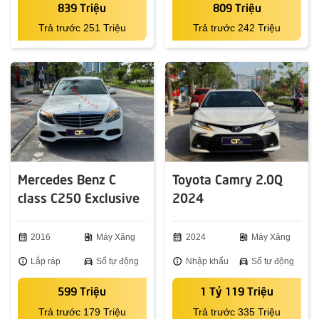
839 Triệu
809 Triệu
Trả trước 251 Triệu
Trả trước 242 Triệu
Mercedes Benz C
Toyota Camry 2.0Q
class C250 Exclusive
2024
2016
calendar_month
2016
ev_station
Máy Xăng
calendar_month
2024
ev_station
Máy Xăng
info
Lắp ráp
directions_car
Số tự động
info
Nhập khẩu
directions_car
Số tự động
599 Triệu
1 Tỷ 119 Triệu
Trả trước 179 Triệu
Trả trước 335 Triệu