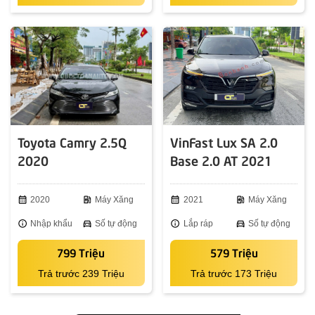
Toyota Camry 2.5Q
VinFast Lux SA 2.0
2020
Base 2.0 AT 2021
calendar_month
2020
ev_station
Máy Xăng
calendar_month
2021
ev_station
Máy Xăng
info
Nhập khẩu
directions_car
Số tự động
info
Lắp ráp
directions_car
Số tự động
799 Triệu
579 Triệu
Trả trước 239 Triệu
Trả trước 173 Triệu