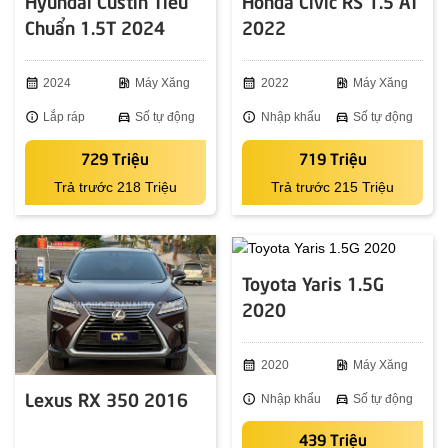
Hyundai Custin Tiêu
Honda Civic RS 1.5 AT
Chuẩn 1.5T 2024
2022
calendar_month
2024
ev_station
Máy Xăng
calendar_month
2022
ev_station
Máy Xăng
info
Lắp ráp
directions_car
Số tự động
info
Nhập khẩu
directions_car
Số tự động
729 Triệu
719 Triệu
Trả trước 218 Triệu
Trả trước 215 Triệu
Toyota Yaris 1.5G
2020
calendar_month
2020
ev_station
Máy Xăng
Lexus RX 350 2016
info
Nhập khẩu
directions_car
Số tự động
439 Triệu