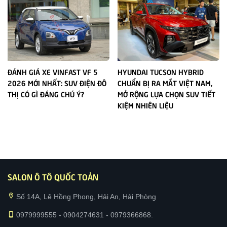
ĐÁNH GIÁ XE VINFAST VF 5
HYUNDAI TUCSON HYBRID
2026 MỚI NHẤT: SUV ĐIỆN ĐÔ
CHUẨN BỊ RA MẮT VIỆT NAM,
THỊ CÓ GÌ ĐÁNG CHÚ Ý?
MỞ RỘNG LỰA CHỌN SUV TIẾT
KIỆM NHIÊN LIỆU
SALON Ô TÔ QUỐC TOẢN
location_on
Số 14A, Lê Hồng Phong, Hải An, Hải Phòng
phone_iphone
0979999555 - 0904274631 - 0979366868.