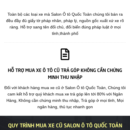
Toàn bộ các loại xe mà Salon Ô tô Quốc Toản chúng tôi bán ra
đều đầy đủ giấy tờ pháp nhân, pháp lý, nguồn gốc xuất xứ xe rõ
ràng. Hỗ trợ sang tên đổi chủ, đổi biển đúng pháp luật ở mọi
tỉnh,thành phố
HỖ TRỢ MUA XE Ô TÔ CŨ TRẢ GÓP KHÔNG CẦN CHỨNG
MINH THU NHẬP
Đối với khách hàng mua xe cũ ở Salon Ô tô Quốc Toản, Chúng tôi
cam kết hỗ trợ quý khách mua xe trả góp lên tới 80% với Ngân
Hàng, Không cần chứng minh thu nhập, Trả góp ở mọi tỉnh, Mọi
ngân hàng, thủ tục nhanh gọn
QUY TRÌNH MUA XE CŨ SALON Ô TÔ QUỐC TOẢN