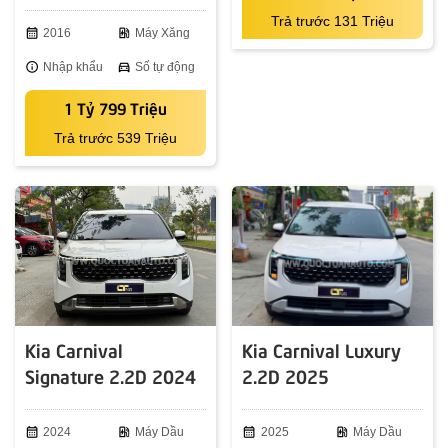
Trả trước 131 Triệu
calendar_month
2016
ev_station
Máy Xăng
info
Nhập khẩu
directions_car
Số tự động
1 Tỷ 799 Triệu
Trả trước 539 Triệu
Kia Carnival
Kia Carnival Luxury
Signature 2.2D 2024
2.2D 2025
calendar_month
2024
ev_station
Máy Dầu
calendar_month
2025
ev_station
Máy Dầu