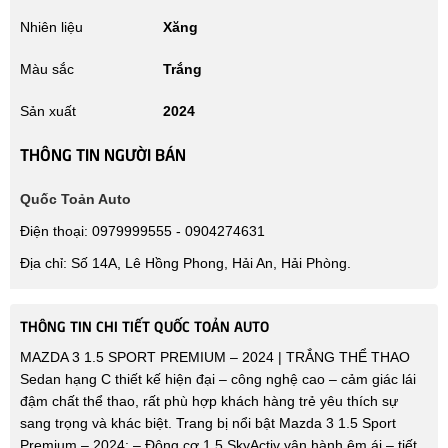
Nhiên liệu
Xăng
Màu sắc
Trắng
Sản xuất
2024
THÔNG TIN NGƯỜI BÁN
Quốc Toản Auto
Điện thoại: 0979999555 - 0904274631
Địa chỉ: Số 14A, Lê Hồng Phong, Hải An, Hải Phòng.
THÔNG TIN CHI TIẾT QUỐC TOẢN AUTO
MAZDA 3 1.5 SPORT PREMIUM – 2024 | TRẮNG THỂ THAO
Sedan hạng C thiết kế hiện đại – công nghệ cao – cảm giác lái
đậm chất thể thao, rất phù hợp khách hàng trẻ yêu thích sự
sang trọng và khác biệt. Trang bị nổi bật Mazda 3 1.5 Sport
Premium – 2024: – Động cơ 1.5 SkyActiv vận hành êm ái – tiết