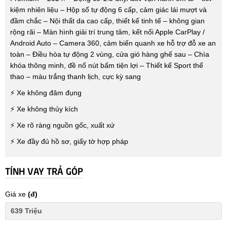
kiệm nhiên liệu – Hộp số tự động 6 cấp, cảm giác lái mượt và
đầm chắc – Nội thất da cao cấp, thiết kế tinh tế – không gian
rộng rãi – Màn hình giải trí trung tâm, kết nối Apple CarPlay /
Android Auto – Camera 360, cảm biến quanh xe hỗ trợ đỗ xe an
toàn – Điều hòa tự động 2 vùng, cửa gió hàng ghế sau – Chìa
khóa thông minh, đề nổ nút bấm tiện lợi – Thiết kế Sport thể
thao – màu trắng thanh lịch, cực kỳ sang
⚡ Xe không đâm đụng
⚡ Xe không thủy kích
⚡ Xe rõ ràng nguồn gốc, xuất xứ
⚡ Xe đầy đủ hồ sơ, giấy tờ hợp pháp
TÍNH VAY TRẢ GÓP
Giá xe
(đ)