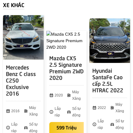
XE KHÁC
Mazda CX5
2.5 Signature
Mercedes
Hyundai
Premium 2WD
Benz C class
SantaFe Cao
2020
C250
cấp 2.5L
Exclusive
HTRAC 2022
2016
Máy
calendar_month
2020
ev_station
Xăng
Máy
Máy
calendar_month
2022
ev_station
Lắp
Số tự
calendar_month
2016
ev_station
Xăng
info
directions_car
Xăng
ráp
động
Lắp
Số tự
Lắp
Số tự
info
directions_car
599 Triệu
info
directions_car
ráp
động
ráp
động