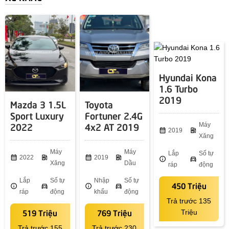
Hyundai Kona
1.6 Turbo
2019
Mazda 3 1.5L
Toyota
Sport Luxury
Fortuner 2.4G
2022
4x2 AT 2019
Máy
calendar_month
2019
ev_station
Xăng
Máy
Máy
Lắp
Số tự
calendar_month
2022
ev_station
calendar_month
2019
ev_station
info
directions_car
Xăng
Dầu
ráp
động
Lắp
Số tự
Nhập
Số tự
450 Triệu
info
directions_car
info
directions_car
ráp
động
khẩu
động
Trả trước 135
519 Triệu
769 Triệu
Triệu
Trả trước 155
Trả trước 230