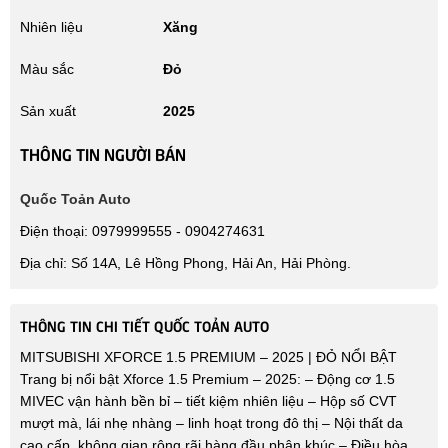
Nhiên liệu
Xăng
Màu sắc
Đỏ
Sản xuất
2025
THÔNG TIN NGƯỜI BÁN
Quốc Toản Auto
Điện thoại: 0979999555 - 0904274631
Địa chỉ: Số 14A, Lê Hồng Phong, Hải An, Hải Phòng.
THÔNG TIN CHI TIẾT QUỐC TOẢN AUTO
MITSUBISHI XFORCE 1.5 PREMIUM – 2025 | ĐỎ NỔI BẬT
Trang bị nổi bật Xforce 1.5 Premium – 2025: – Động cơ 1.5
MIVEC vận hành bền bỉ – tiết kiệm nhiên liệu – Hộp số CVT
mượt mà, lái nhẹ nhàng – linh hoạt trong đô thị – Nội thất da
cao cấp, không gian rộng rãi hàng đầu phân khúc – Điều hòa