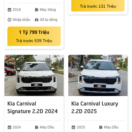
Trả trước 131 Triệu
calendar_month
2016
ev_station
Máy Xăng
info
Nhập khẩu
directions_car
Số tự động
1 Tỷ 799 Triệu
Trả trước 539 Triệu
Kia Carnival
Kia Carnival Luxury
Signature 2.2D 2024
2.2D 2025
calendar_month
2024
ev_station
Máy Dầu
calendar_month
2025
ev_station
Máy Dầu