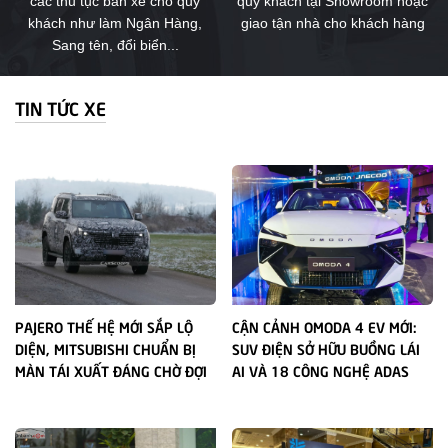
các thủ tục bán xe cho quý
quý khách tại Showroom hoặc
khách như làm Ngân Hàng,
giao tận nhà cho khách hàng
Sang tên, đổi biển...
TIN TỨC XE
PAJERO THẾ HỆ MỚI SẮP LỘ
CẬN CẢNH OMODA 4 EV MỚI:
DIỆN, MITSUBISHI CHUẨN BỊ
SUV ĐIỆN SỞ HỮU BUỒNG LÁI
MÀN TÁI XUẤT ĐÁNG CHỜ ĐỢI
AI VÀ 18 CÔNG NGHỆ ADAS