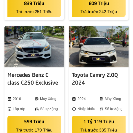
839 Triệu
809 Triệu
Trả trước 251 Triệu
Trả trước 242 Triệu
Mercedes Benz C
Toyota Camry 2.0Q
class C250 Exclusive
2024
2016
calendar_month
2016
ev_station
Máy Xăng
calendar_month
2024
ev_station
Máy Xăng
info
Lắp ráp
directions_car
Số tự động
info
Nhập khẩu
directions_car
Số tự động
599 Triệu
1 Tỷ 119 Triệu
Trả trước 179 Triệu
Trả trước 335 Triệu