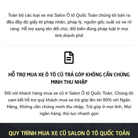
Toàn bộ các loại xe mà Salon Ô tô Quốc Toản chúng tôi bán ra
đều đầy đủ giấy tờ pháp nhân, pháp lý, nguồn gốc xuất xứ xe rõ
ràng. Hỗ trợ sang tên đổi chủ, đổi biển đúng pháp luật ở mọi
tỉnh,thành phố
HỖ TRỢ MUA XE Ô TÔ CŨ TRẢ GÓP KHÔNG CẦN CHỨNG
MINH THU NHẬP
Đối với khách hàng mua xe cũ ở Salon Ô tô Quốc Toản, Chúng tôi
cam kết hỗ trợ quý khách mua xe trả góp lên tới 80% với Ngân
Hàng, Không cần chứng minh thu nhập, Trả góp ở mọi tỉnh, Mọi
ngân hàng, thủ tục nhanh gọn
QUY TRÌNH MUA XE CŨ SALON Ô TÔ QUỐC TOẢN