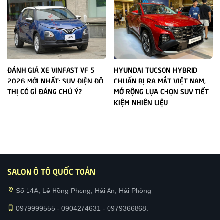
ĐÁNH GIÁ XE VINFAST VF 5
HYUNDAI TUCSON HYBRID
2026 MỚI NHẤT: SUV ĐIỆN ĐÔ
CHUẨN BỊ RA MẮT VIỆT NAM,
THỊ CÓ GÌ ĐÁNG CHÚ Ý?
MỞ RỘNG LỰA CHỌN SUV TIẾT
KIỆM NHIÊN LIỆU
SALON Ô TÔ QUỐC TOẢN
location_on
Số 14A, Lê Hồng Phong, Hải An, Hải Phòng
phone_iphone
0979999555 - 0904274631 - 0979366868.