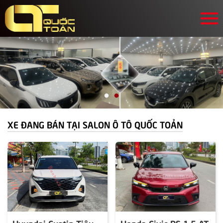
XE ĐANG BÁN TẠI SALON Ô TÔ QUỐC TOẢN