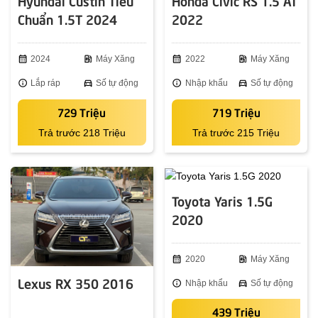
Hyundai Custin Tiêu
Honda Civic RS 1.5 AT
Chuẩn 1.5T 2024
2022
calendar_month
2024
ev_station
Máy Xăng
calendar_month
2022
ev_station
Máy Xăng
info
Lắp ráp
directions_car
Số tự động
info
Nhập khẩu
directions_car
Số tự động
729 Triệu
719 Triệu
Trả trước 218 Triệu
Trả trước 215 Triệu
Toyota Yaris 1.5G
2020
calendar_month
2020
ev_station
Máy Xăng
Lexus RX 350 2016
info
Nhập khẩu
directions_car
Số tự động
439 Triệu