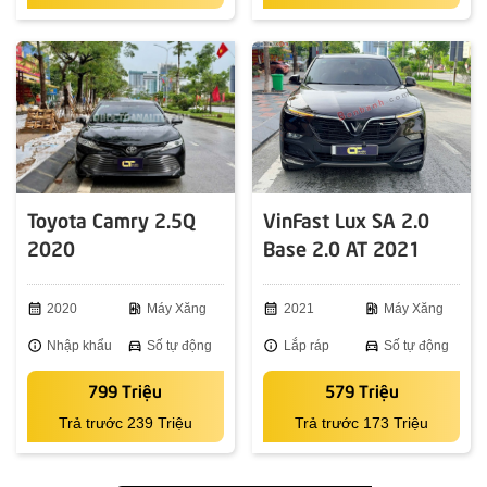
Toyota Camry 2.5Q
VinFast Lux SA 2.0
2020
Base 2.0 AT 2021
calendar_month
2020
ev_station
Máy Xăng
calendar_month
2021
ev_station
Máy Xăng
info
Nhập khẩu
directions_car
Số tự động
info
Lắp ráp
directions_car
Số tự động
799 Triệu
579 Triệu
Trả trước 239 Triệu
Trả trước 173 Triệu