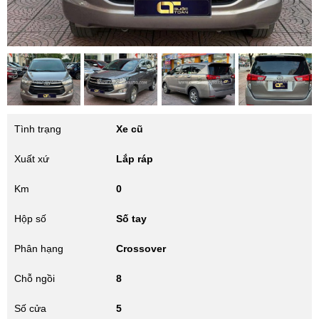
Tình trạng
Xe cũ
Xuất xứ
Lắp ráp
Km
0
Hộp số
Số tay
Phân hạng
Crossover
Chỗ ngồi
8
Số cửa
5