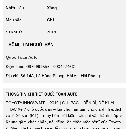
Nhiên liệu
Xăng
Màu sắc
Ghi
Sản xuất
2019
THÔNG TIN NGƯỜI BÁN
Quốc Toản Auto
Điện thoại: 0979999555 - 0904274631
Địa chỉ: Số 14A, Lê Hồng Phong, Hải An, Hải Phòng.
THÔNG TIN CHI TIẾT QUỐC TOẢN AUTO
TOYOTA INNOVA MT – 2019 | GHI BẠC – BỀN BỈ, DỄ KHAI
THÁC Xe 7 chỗ quốc dân – lựa chọn an tâm cho gia đình & dịch
vụ ✓ Số sàn (MT) – máy bền, tiết kiệm, chi phí vận hành thấp ✓
Khung gầm chắc chắn, nổi tiếng “ăn chắc mặc bền” của Toyota
✓ Màu Ghi bạc sạch xe – dễ giữ giá, phù hợp mọi mục đích sử