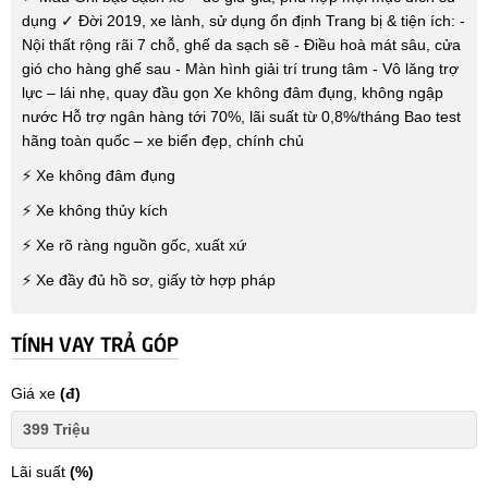
dụng ✓ Đời 2019, xe lành, sử dụng ổn định Trang bị & tiện ích: -
Nội thất rộng rãi 7 chỗ, ghế da sạch sẽ - Điều hoà mát sâu, cửa
gió cho hàng ghế sau - Màn hình giải trí trung tâm - Vô lăng trợ
lực – lái nhẹ, quay đầu gọn Xe không đâm đụng, không ngập
nước Hỗ trợ ngân hàng tới 70%, lãi suất từ 0,8%/tháng Bao test
hãng toàn quốc – xe biển đẹp, chính chủ
⚡ Xe không đâm đụng
⚡ Xe không thủy kích
⚡ Xe rõ ràng nguồn gốc, xuất xứ
⚡ Xe đầy đủ hồ sơ, giấy tờ hợp pháp
TÍNH VAY TRẢ GÓP
Giá xe
(đ)
Lãi suất
(%)