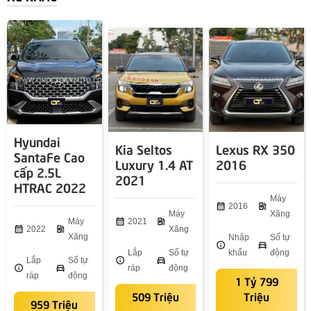
Hyundai
Kia Seltos
Lexus RX 350
SantaFe Cao
Luxury 1.4 AT
2016
cấp 2.5L
2021
HTRAC 2022
Máy
calendar_month
2016
ev_station
Máy
Xăng
Máy
calendar_month
2021
ev_station
calendar_month
2022
ev_station
Xăng
Xăng
Nhập
Số tự
info
directions_car
Lắp
Số tự
khẩu
động
Lắp
Số tự
info
directions_car
info
directions_car
ráp
động
ráp
động
1 Tỷ 799
509 Triệu
Triệu
959 Triệu