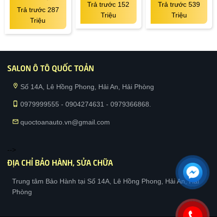
Trả trước 152
Trả trước 539
Trả trước 287
Triệu
Triệu
Triệu
SALON Ô TÔ QUỐC TOẢN
location_on
Số 14A, Lê Hồng Phong, Hải An, Hải Phòng
phone_iphone
0979999555 - 0904274631 - 0979366868.
mail
quoctoanauto.vn@gmail.com
-->
ĐỊA CHỈ BẢO HÀNH, SỬA CHỮA
Trung tâm Bảo Hành tại Số 14A, Lê Hồng Phong, Hải An, Hải
Phòng