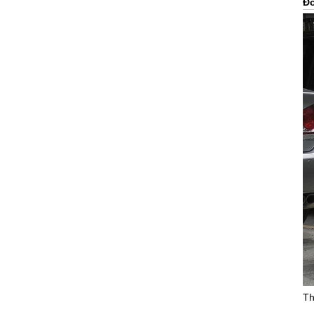
Đờ
Th