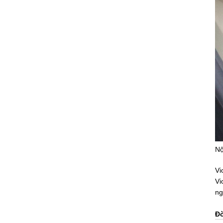
Nộ
Vi
Vi
ng
Đờ