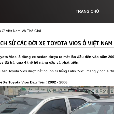
TRANG CHỦ
s Ở Việt Nam Và Thế Giới
ỊCH SỬ CÁC ĐỜI XE TOYOTA VIOS Ở VIỆT NAM 
yota Vios là dòng xe sedan được ra mắt lần đầu tiên vào năm 2002
os đã trải qua 4 thế hệ nâng cấp và phát triển.
i tên Toyota Vios được bắt nguồn từ tiếng Latin “Vio”, mang ý nghĩa “ti
i Xe Toyota Vios Đầu Tiên: 2002 - 2006