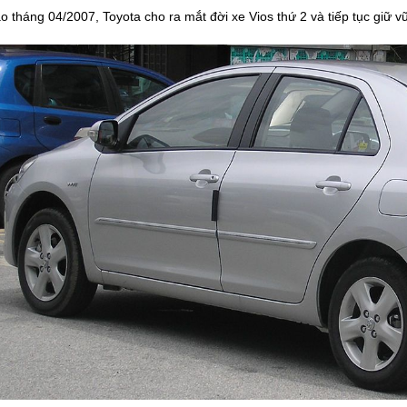
o tháng 04/2007, Toyota cho ra mắt đời xe Vios thứ 2 và tiếp tục giữ 