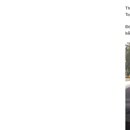
Th
To
Đờ
bắ