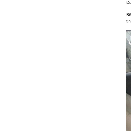
Đu
Bê
ti