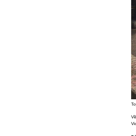
To
Về
Vi