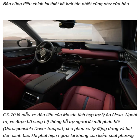
Bản cũng điều chỉnh lại thiết kế lưới tản nhiệt cũng như cửa hậu.
CX-70 là mẫu xe đầu tiên của Mazda tích hợp trợ lý ảo Alexa. Ngoài
ra, xe được bổ sung hệ thống hỗ trợ người lái mất phản hồi
(Unresponsible Driver Support) cho phép xe tự động dừng và bật
đèn cảnh báo khi phát hiện người lái không còn kiểm soát phương