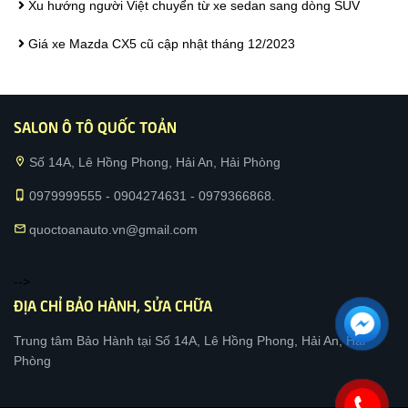
Xu hướng người Việt chuyển từ xe sedan sang dòng SUV
Giá xe Mazda CX5 cũ cập nhật tháng 12/2023
SALON Ô TÔ QUỐC TOẢN
location_on
Số 14A, Lê Hồng Phong, Hải An, Hải Phòng
phone_iphone
0979999555 - 0904274631 - 0979366868.
mail
quoctoanauto.vn@gmail.com
-->
ĐỊA CHỈ BẢO HÀNH, SỬA CHỮA
Trung tâm Bảo Hành tại Số 14A, Lê Hồng Phong, Hải An, Hải
Phòng