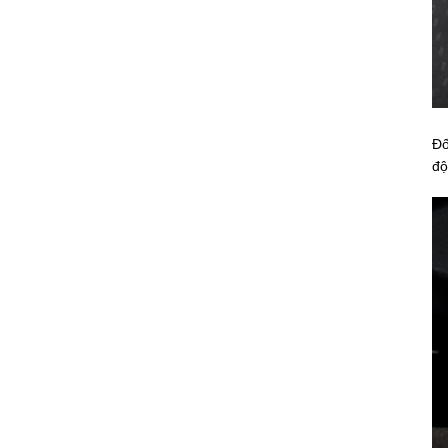
Đố
độ