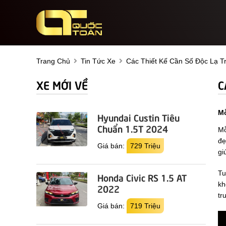
Trang Chủ
Tin Tức Xe
Các Thiết Kế Cần Số Độc Lạ T
XE MỚI VỀ
C
Mỗ
Hyundai Custin Tiêu
Chuẩn 1.5T 2024
Mỗ
đẹ
Giá bán:
729 Triệu
gi
Tu
Honda Civic RS 1.5 AT
kh
2022
tr
Giá bán:
719 Triệu