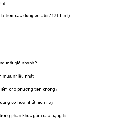
àng.
c-la-tren-cac-dong-xe-a657421.html
)
ờng mất giá nhanh?
n mua nhiều nhất
 hiểm cho phương tiện không?
đáng sở hữu nhất hiện nay
g trong phân khúc gầm cao hạng B