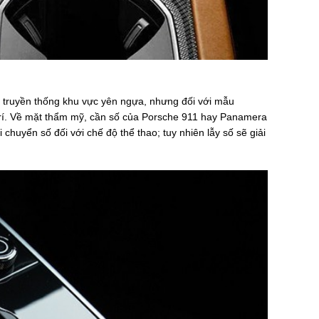
rí truyền thống khu vực yên ngựa, nhưng đối với mẫu
trí. Về mặt thẩm mỹ, cần số của Porsche 911 hay Panamera
huyển số đối với chế độ thể thao; tuy nhiên lẫy số sẽ giải