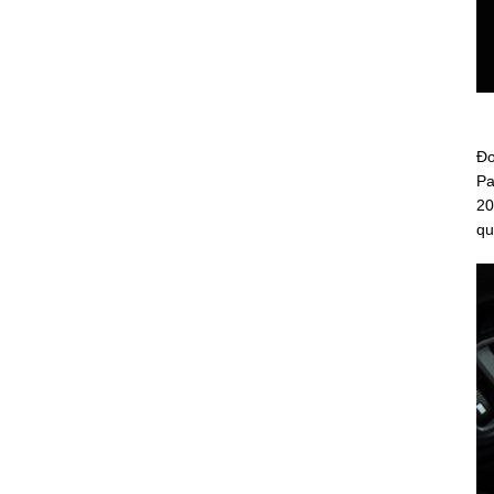
Đơ
Pa
20
qu