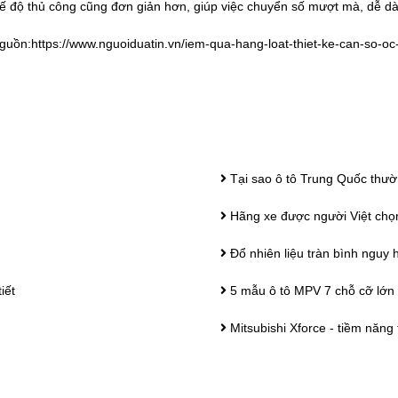
ế độ thủ công cũng đơn giản hơn, giúp việc chuyển số mượt mà, dễ d
guồn:
https://www.nguoiduatin.vn/iem-qua-hang-loat-thiet-ke-can-so-o
Tại sao ô tô Trung Quốc thư
Hãng xe được người Việt chọ
Đổ nhiên liệu tràn bình nguy
iết
5 mẫu ô tô MPV 7 chỗ cỡ lớn 
Mitsubishi Xforce - tiềm năn