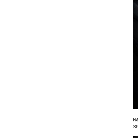
Nế
SF