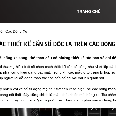
TRANG CHỦ
rên Các Dòng Xe
ÁC THIẾT KẾ CẦN SỐ ĐỘC LẠ TRÊN CÁC DÒNG
i hãng xe sang, thể thao đều có những thiết kế táo bạo về chi ti
i thương hiệu ô tô sẽ chọn cách thiết kế cần số cũng như vị trí lắp đặ
p nhất cùng kiểu dáng bắt mắt. Trong khi các mẫu ô tô trang bị hộp số
úp người lái dễ dàng thao tác các cấp số chỉ với vài lần quan sát.
y nhiên với xe số tự động mọi thứ trở nên khác biệt. Bởi các hãng mo
oang nội thất, đấy cũng chính là mấu chốt khiến mỗi hãng xe đều chăm 
ung tâm hay còn gọi là “yên ngựa” hoặc được đặt ở phía sau vô lăng, b