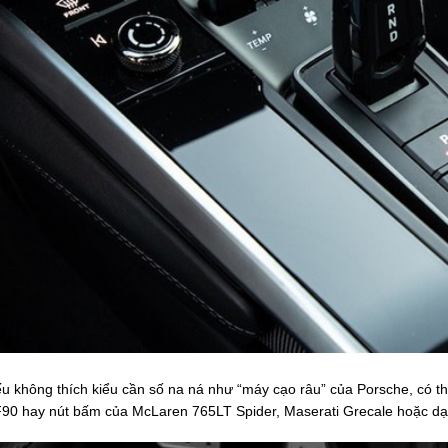
u không thích kiểu cần số na ná như “máy cạo râu” của Porsche, có thể
90 hay nút bấm của McLaren 765LT Spider, Maserati Grecale hoặc dạ