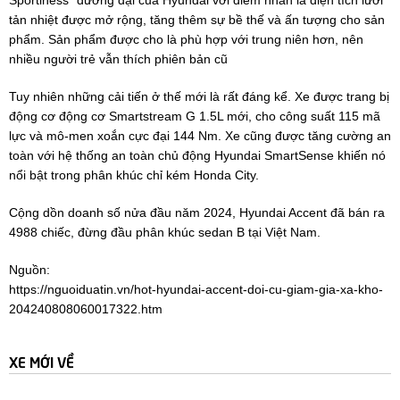
tản nhiệt được mở rộng, tăng thêm sự bề thế và ấn tượng cho sản
phẩm. Sản phẩm được cho là phù hợp với trung niên hơn, nên
nhiều người trẻ vẫn thích phiên bản cũ
Tuy nhiên những cải tiến ở thế mới là rất đáng kể. Xe được trang bị
động cơ động cơ Smartstream G 1.5L mới, cho công suất 115 mã
lực và mô-men xoắn cực đại 144 Nm. Xe cũng được tăng cường an
toàn với hệ thống an toàn chủ động Hyundai SmartSense khiến nó
nổi bật trong phân khúc chỉ kém Honda City.
Cộng dồn doanh số nửa đầu năm 2024, Hyundai Accent đã bán ra
4988 chiếc, đừng đầu phân khúc sedan B tại Việt Nam.
Nguồn:
https://nguoiduatin.vn/hot-hyundai-accent-doi-cu-giam-gia-xa-kho-
204240808060017322.htm
XE MỚI VỀ