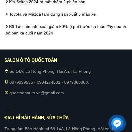
Kia Seltos 2024 ra mắt thêm 2 phiên bản
Toyota và Mazda tạm dừng sản xuất 5 mẫu xe
Bộ Tài chính để xuất giảm 50% lệ phí trước bạ thúc đẩy doanh
số bán xe cuối năm 2024
SALON Ô TÔ QUỐC TOẢN
location_on
Số 14A, Lê Hồng Phong, Hải An, Hải Phòng
phone_iphone
0979999555 - 0904274631 - 0979366868.
mail
quoctoanauto.vn@gmail.com
-->
ĐỊA CHỈ BẢO HÀNH, SỬA CHỮA
Trung tâm Bảo Hành tại Số 14A, Lê Hồng Phong, Hải An, Hải