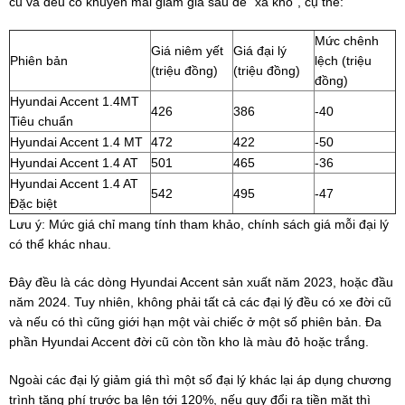
cũ và đều có khuyến mãi giảm giá sâu để "xả kho", cụ thể:
Mức chênh
Giá niêm yết
Giá đại lý
Phiên bản
lệch (triệu
(triệu đồng)
(triệu đồng)
đồng)
Hyundai Accent 1.4MT
426
386
-40
Tiêu chuẩn
Hyundai Accent 1.4 MT
472
422
-50
Hyundai Accent 1.4 AT
501
465
-36
Hyundai Accent 1.4 AT
542
495
-47
Đặc biệt
Lưu ý: Mức giá chỉ mang tính tham khảo, chính sách giá mỗi đại lý
có thể khác nhau.
Đây đều là các dòng Hyundai Accent sản xuất năm 2023, hoặc đầu
năm 2024. Tuy nhiên, không phải tất cả các đại lý đều có xe đời cũ
và nếu có thì cũng giới hạn một vài chiếc ở một số phiên bản. Đa
phần Hyundai Accent đời cũ còn tồn kho là màu đỏ hoặc trắng.
Ngoài các đại lý giảm giá thì một số đại lý khác lại áp dụng chương
trình tặng phí trước bạ lên tới 120%, nếu quy đổi ra tiền mặt thì