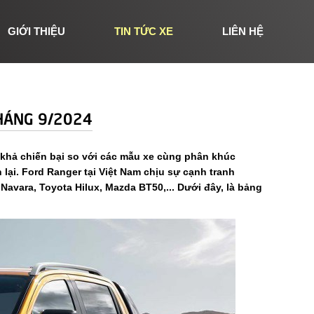
GIỚI THIỆU
TIN TỨC XE
LIÊN HỆ
THÁNG 9/2024
 khả chiến bại so với các mẫu xe cùng phân khúc
ại. Ford Ranger tại Việt Nam chịu sự cạnh tranh
vara, Toyota Hilux, Mazda BT50,... Dưới đây, là bảng