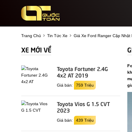
Trang Chủ
Tin Tức Xe
Giá Xe Ford Ranger Cập Nhật 
XE MỚI VỀ
G
Fo
Toyota Fortuner 2.4G
kh
4x2 AT 2019
mạ
Giá bán:
759 Triệu
gi
Toyota Vios G 1.5 CVT
2023
Giá bán:
439 Triệu