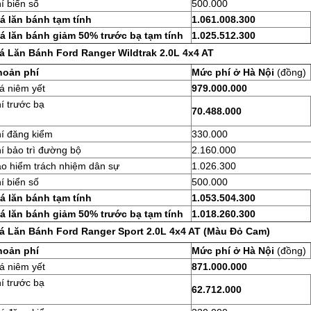
í biển số
500.000
á lăn bánh tạm tính
1.061.008.300
á lăn bánh giảm 50% trước bạ tạm tính
1.025.512.300
á Lăn Bánh Ford Ranger Wildtrak 2.0L 4x4 AT
hoản phí
Mức phí ở Hà Nội
(đồng)
á niêm yết
979.000.000
í trước bạ
70.488.000
í đăng kiểm
330.000
í bảo trì đường bộ
2.160.000
o hiểm trách nhiệm dân sự
1.026.300
í biển số
500.000
á lăn bánh tạm tính
1.053.504.300
á lăn bánh giảm 50% trước bạ tạm tính
1.018.260.300
á Lăn Bánh Ford Ranger Sport 2.0L 4x4 AT (Màu Đỏ Cam)
hoản phí
Mức phí ở Hà Nội
(đồng)
á niêm yết
871.000.000
í trước bạ
62.712.000