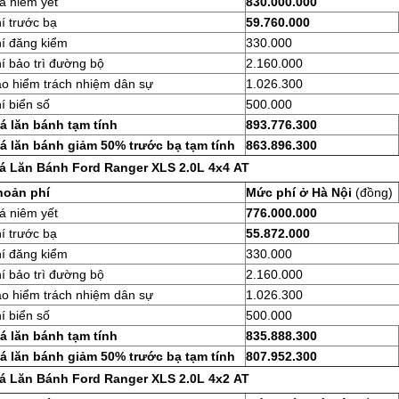
á niêm yết
830.000.000
í trước bạ
59.760.000
í đăng kiểm
330.000
í bảo trì đường bộ
2.160.000
o hiểm trách nhiệm dân sự
1.026.300
í biển số
500.000
á lăn bánh tạm tính
893.776.300
á lăn bánh giảm 50% trước bạ tạm tính
863.896.300
á Lăn Bánh Ford Ranger XLS 2.0L 4x4 AT
hoản phí
Mức phí ở Hà Nội
(đồng)
á niêm yết
776.000.000
í trước bạ
55.872.000
í đăng kiểm
330.000
í bảo trì đường bộ
2.160.000
o hiểm trách nhiệm dân sự
1.026.300
í biển số
500.000
á lăn bánh tạm tính
835.888.300
á lăn bánh giảm 50% trước bạ tạm tính
807.952.300
á Lăn Bánh Ford Ranger XLS 2.0L 4x2 AT