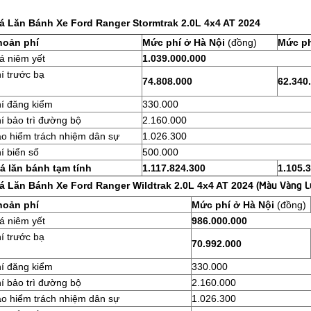
á Lăn Bánh Xe Ford Ranger Stormtrak 2.0L 4x4 AT 2024
hoản phí
Mức phí ở Hà Nội
(đồng)
Mức ph
á niêm yết
1.039.000.000
í trước bạ
74.808.000
62.340
í đăng kiểm
330.000
í bảo trì đường bộ
2.160.000
o hiểm trách nhiệm dân sự
1.026.300
í biển số
500.000
á lăn bánh tạm tính
1.117.824.300
1.105.
(Màu Vàng L
á Lăn Bánh Xe Ford Ranger Wildtrak 2.0L 4x4 AT 2024
hoản phí
Mức phí ở Hà Nội
(đồng)
á niêm yết
986.000.000
í trước bạ
70.992.000
í đăng kiểm
330.000
í bảo trì đường bộ
2.160.000
o hiểm trách nhiệm dân sự
1.026.300