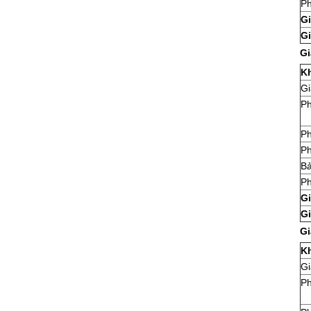
Ph
Gi
Gi
Gi
K
Gi
Ph
Ph
Ph
Bả
Ph
Gi
Gi
Gi
K
Gi
Ph