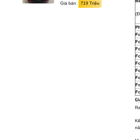
Bả
Giá bán:
719 Triệu
(Đ
P
Fo
Fo
Fo
Fo
Fo
Fo
Fo
Fo
Fo
Gi
Ra
Kế
nâ