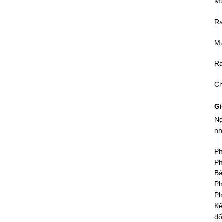
Mứ
Ra
Mứ
Ra
Ch
Gi
Ng
nh
Ph
Ph
Bả
Ph
Ph
Kể
đố