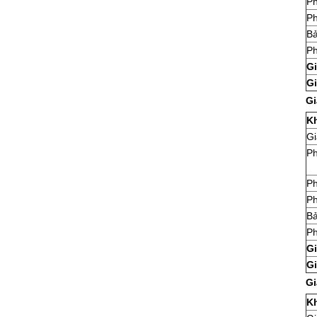
Ph
Ph
Bả
Ph
Gi
Gi
Gi
K
Gi
Ph
Ph
Ph
Bả
Ph
Gi
Gi
Gi
K