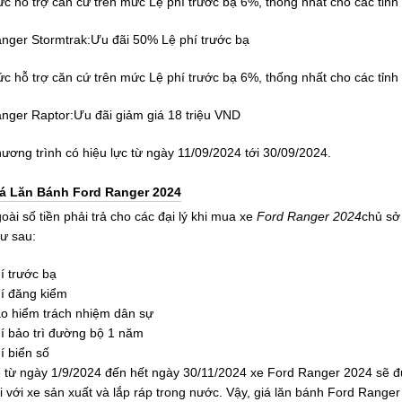
c hỗ trợ căn cứ trên mức Lệ phí trước bạ 6%, thống nhất cho các tỉnh
nger Stormtrak:Ưu đãi 50% Lệ phí trước bạ
c hỗ trợ căn cứ trên mức Lệ phí trước bạ 6%, thống nhất cho các tỉnh
nger Raptor:Ưu đãi giảm giá 18 triệu VND
ương trình có hiệu lực từ ngày 11/09/2024 tới 30/09/2024.
á Lăn Bánh Ford Ranger 2024
oài số tiền phải trả cho các đại lý khi mua xe
Ford Ranger 2024
chủ sở
ư sau:
í trước bạ
í đăng kiểm
o hiểm trách nhiệm dân sự
í bảo trì đường bộ 1 năm
í biển số
 từ ngày 1/9/2024 đến hết ngày 30/11/2024 xe Ford Ranger 2024 sẽ đ
i với xe sản xuất và lắp ráp trong nước. Vậy, giá lăn bánh Ford Range