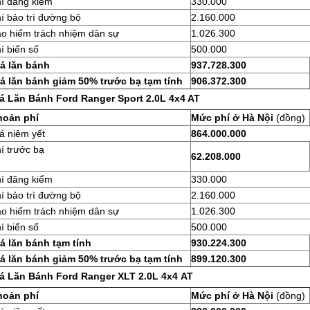
í đăng kiểm
330.000
í bảo trì đường bộ
2.160.000
o hiểm trách nhiệm dân sự
1.026.300
í biển số
500.000
á lăn bánh
937.728.300
á lăn bánh giảm 50% trước bạ tạm tính
906.372.300
á Lăn Bánh Ford Ranger Sport 2.0L 4x4 AT
hoản phí
Mức phí ở Hà Nội
(đồng)
á niêm yết
864.000.000
í trước bạ
62.208.000
í đăng kiểm
330.000
í bảo trì đường bộ
2.160.000
o hiểm trách nhiệm dân sự
1.026.300
í biển số
500.000
á lăn bánh tạm tính
930.224.300
á lăn bánh giảm 50% trước bạ tạm tính
899.120.300
á Lăn Bánh Ford Ranger XLT 2.0L 4x4 AT
hoản phí
Mức phí ở Hà Nội
(đồng)