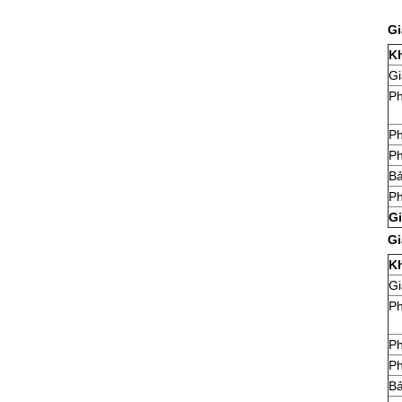
Gi
K
Gi
Ph
Ph
Ph
Bả
Ph
Gi
Gi
K
Gi
Ph
Ph
Ph
Bả