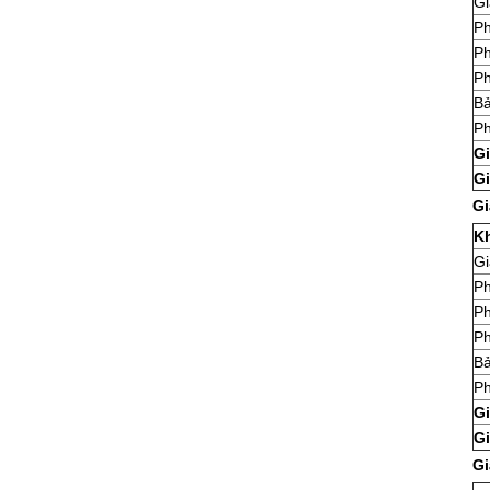
Gi
Ph
Ph
Ph
Bả
Ph
Gi
Gi
Gi
K
Gi
Ph
Ph
Ph
Bả
Ph
Gi
Gi
Gi