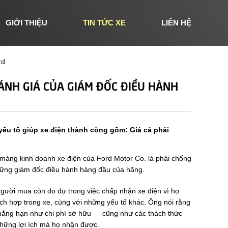
GIỚI THIỆU
TIN TỨC XE
LIÊN HỆ
rd
ĐÁNH GIÁ CỦA GIÁM ĐỐC ĐIỀU HÀNH
 tố giúp xe điện thành công gồm: Giá cả phải
 mảng kinh doanh xe điện của Ford Motor Co. là phải chống
 những giám đốc điều hành hàng đầu của hãng.
người mua còn do dự trong việc chấp nhận xe điện vì họ
tích hợp trong xe, cùng với những yếu tố khác. Ông nói rằng
 chẳng hạn như chi phí sở hữu — cũng như các thách thức
những lợi ích mà họ nhận được.