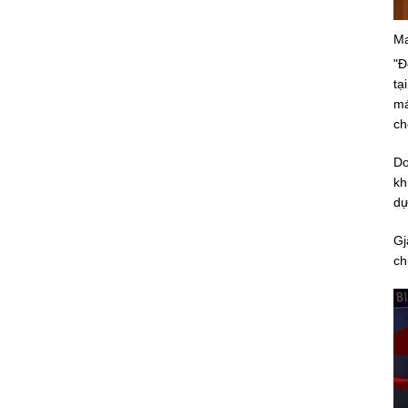
Ma
"Đ
tạ
má
ch
Do
kh
dự
Gj
ch