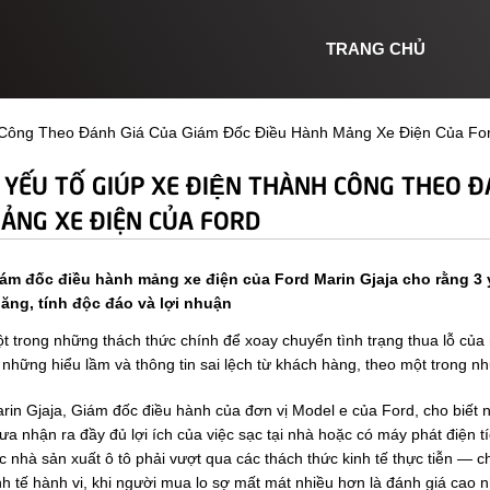
TRANG CHỦ
̀nh Công Theo Đánh Giá Của Giám Đốc Điều Hành Mảng Xe Điện Của Fo
 YẾU TỐ GIÚP XE ĐIỆN THÀNH CÔNG THEO 
ẢNG XE ĐIỆN CỦA FORD
ám đốc điều hành mảng xe điện của Ford Marin Gjaja cho rằng 3 yếu
ăng, tính độc đáo và lợi nhuận
t trong những thách thức chính để xoay chuyển tình trạng thua lỗ của
i những hiểu lầm và thông tin sai lệch từ khách hàng, theo một trong
rin Gjaja, Giám đốc điều hành của đơn vị Model e của Ford, cho biết 
ưa nhận ra đầy đủ lợi ích của việc sạc tại nhà hoặc có máy phát điện 
c nhà sản xuất ô tô phải vượt qua các thách thức kinh tế thực tiễn —
nh tế hành vi, khi người mua lo sợ mất mát nhiều hơn là đánh giá cao 