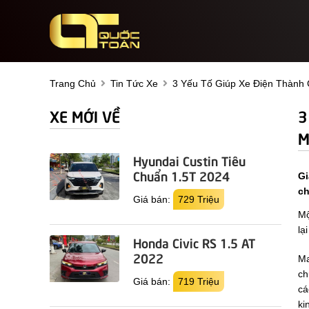
Trang Chủ
Tin Tức Xe
3 Yếu Tố Giúp Xe Điện Tha
XE MỚI VỀ
3
M
Hyundai Custin Tiêu
Chuẩn 1.5T 2024
Gi
ch
Giá bán:
729 Triệu
Mộ
lạ
Honda Civic RS 1.5 AT
2022
Ma
ch
Giá bán:
719 Triệu
cá
ki