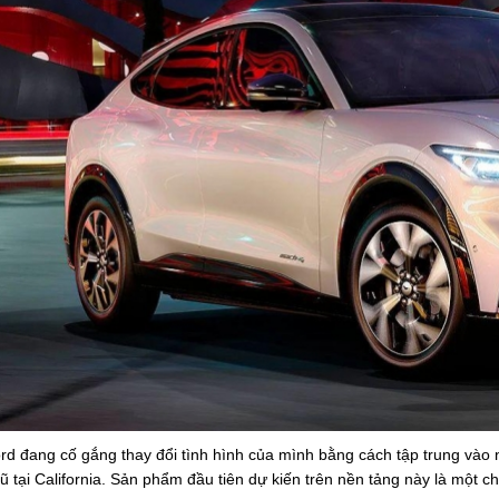
rd đang cố gắng thay đổi tình hình của mình bằng cách tập trung vào nề
ũ tại California. Sản phẩm đầu tiên dự kiến trên nền tảng này là một c