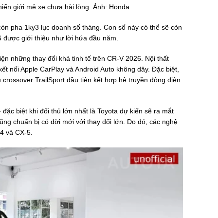
ến giới mê xe chưa hài lòng. Ảnh: Honda
 còn pha 1ky3 lục doanh số tháng. Con số này có thể sẽ còn
6 được giới thiệu như lời hứa đầu năm.
n những thay đổi khá tinh tế trên CR-V 2026. Nội thất
t nối Apple CarPlay và Android Auto không dây. Đặc biệt,
 crossover TrailSport đầu tiên kết hợp hệ truyền động điện
đặc biệt khi đối thủ lớn nhất là Toyota dự kiến sẽ ra mắt
g chuẩn bị có đời mới với thay đổi lớn. Do đó, các nghệ
4 và CX-5.