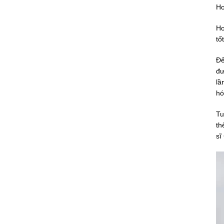
Ho
Ho
tố
Để
đư
lầ
hó
Tu
th
sĩ