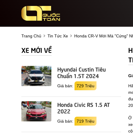
Trang Chủ
Tin Tức Xe
Honda CR-V Mới Mà "cứng" Nh
XE MỚI VỀ
H
T
Hyundai Custin Tiêu
Chuẩn 1.5T 2024
Gi
Giá bán:
729 Triệu
Hã
mớ
đư
Honda Civic RS 1.5 AT
20
2022
Ở 
Giá bán:
719 Triệu
xe
cộ