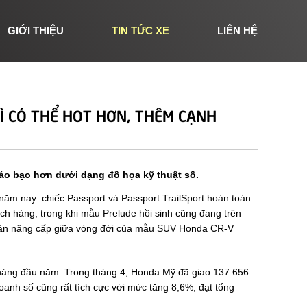
GIỚI THIỆU
TIN TỨC XE
LIÊN HỆ
Ì CÓ THỂ HOT HƠN, THÊM CẠNH
áo bạo hơn dưới dạng đồ họa kỹ thuật số.
ăm nay: chiếc Passport và Passport TrailSport hoàn toàn
h hàng, trong khi mẫu Prelude hồi sinh cũng đang trên
ên bản nâng cấp giữa vòng đời của mẫu SUV Honda CR-V
tháng đầu năm. Trong tháng 4, Honda Mỹ đã giao 137.656
anh số cũng rất tích cực với mức tăng 8,6%, đạt tổng