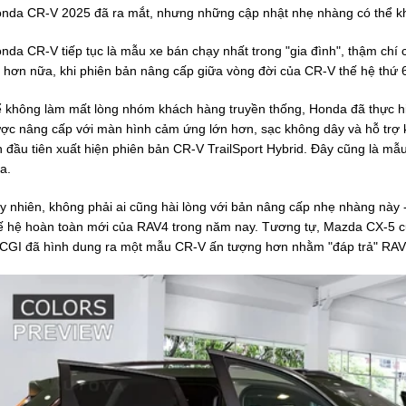
nda CR-V 2025 đã ra mắt, nhưng những cập nhật nhẹ nhàng có thể khi
nda CR-V tiếp tục là mẫu xe bán chạy nhất trong "gia đình", thậm chí
t hơn nữa, khi phiên bản nâng cấp giữa vòng đời của CR-V thế hệ thứ 
 không làm mất lòng nhóm khách hàng truyền thống, Honda đã thực hiệ
ợc nâng cấp với màn hình cảm ứng lớn hơn, sạc không dây và hỗ trợ kế
n đầu tiên xuất hiện phiên bản CR-V TrailSport Hybrid. Đây cũng là mẫu
a.
y nhiên, không phải ai cũng hài lòng với bản nâng cấp nhẹ nhàng này - 
ế hệ hoàn toàn mới của RAV4 trong năm nay. Tương tự, Mazda CX-5 cũn
 CGI đã hình dung ra một mẫu CR-V ấn tượng hơn nhằm "đáp trả" RAV