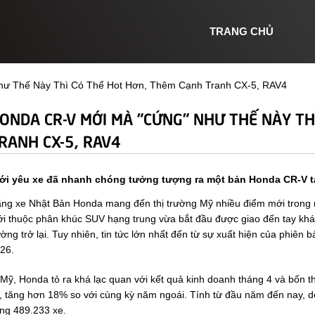
TRANG CHỦ
ư Thế Này Thì Có Thể Hot Hơn, Thêm Cạnh Tranh CX-5, RAV4
ONDA CR-V MỚI MÀ "CỨNG" NHƯ THẾ NÀY TH
RANH CX-5, RAV4
ới yêu xe đã nhanh chóng tưởng tượng ra một bản Honda CR-V t
ng xe Nhật Bản Honda mang đến thị trường Mỹ nhiều điểm mới trong n
i thuộc phân khúc SUV hạng trung vừa bắt đầu được giao đến tay khác
ờng trở lại. Tuy nhiên, tin tức lớn nhất đến từ sự xuất hiện của phi
26.
Mỹ, Honda tỏ ra khá lạc quan với kết quả kinh doanh tháng 4 và bốn 
, tăng hơn 18% so với cùng kỳ năm ngoái. Tính từ đầu năm đến nay, do
ng 489.233 xe.