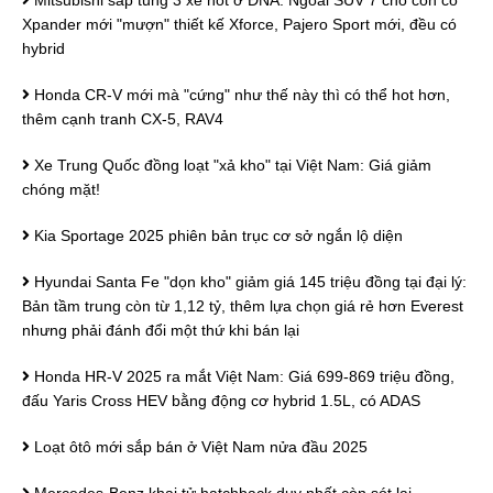
Mitsubishi sắp tung 3 xe hot ở ĐNÁ: Ngoài SUV 7 chỗ còn có
Xpander mới "mượn" thiết kế Xforce, Pajero Sport mới, đều có
hybrid
Honda CR-V mới mà "cứng" như thế này thì có thể hot hơn,
thêm cạnh tranh CX-5, RAV4
Xe Trung Quốc đồng loạt "xả kho" tại Việt Nam: Giá giảm
chóng mặt!
Kia Sportage 2025 phiên bản trục cơ sở ngắn lộ diện
Hyundai Santa Fe "dọn kho" giảm giá 145 triệu đồng tại đại lý:
Bản tầm trung còn từ 1,12 tỷ, thêm lựa chọn giá rẻ hơn Everest
nhưng phải đánh đổi một thứ khi bán lại
Honda HR-V 2025 ra mắt Việt Nam: Giá 699-869 triệu đồng,
đấu Yaris Cross HEV bằng động cơ hybrid 1.5L, có ADAS
Loạt ôtô mới sắp bán ở Việt Nam nửa đầu 2025