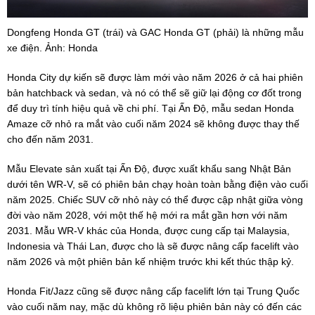
Dongfeng Honda GT (trái) và GAC Honda GT (phải) là những mẫu
xe điện. Ảnh: Honda
Honda City dự kiến sẽ được làm mới vào năm 2026 ở cả hai phiên
bản hatchback và sedan, và nó có thể sẽ giữ lại động cơ đốt trong
để duy trì tính hiệu quả về chi phí. Tại Ấn Độ, mẫu sedan Honda
Amaze cỡ nhỏ ra mắt vào cuối năm 2024 sẽ không được thay thế
cho đến năm 2031.
Mẫu Elevate sản xuất tại Ấn Độ, được xuất khẩu sang Nhật Bản
dưới tên WR-V, sẽ có phiên bản chạy hoàn toàn bằng điện vào cuối
năm 2025. Chiếc SUV cỡ nhỏ này có thể được cập nhật giữa vòng
đời vào năm 2028, với một thế hệ mới ra mắt gần hơn với năm
2031. Mẫu WR-V khác của Honda, được cung cấp tại Malaysia,
Indonesia và Thái Lan, được cho là sẽ được nâng cấp facelift vào
năm 2026 và một phiên bản kế nhiệm trước khi kết thúc thập kỷ.
Honda Fit/Jazz cũng sẽ được nâng cấp facelift lớn tại Trung Quốc
vào cuối năm nay, mặc dù không rõ liệu phiên bản này có đến các