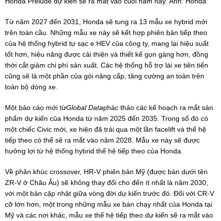
Honda Prelude dự kiến sẽ ra mắt vào cuối năm nay. Ảnh: Honda
Từ năm 2027 đến 2031, Honda sẽ tung ra 13 mẫu xe hybrid mới
trên toàn cầu. Những mẫu xe này sẽ kết hợp phiên bản tiếp theo
của hệ thống hybrid tự sạc e:HEV của công ty, mang lại hiệu suất
tốt hơn, hiệu năng được cải thiện và thiết kế gọn gàng hơn, đồng
thời cắt giảm chi phí sản xuất. Các hệ thống hỗ trợ lái xe tiên tiến
cũng sẽ là một phần của gói nâng cấp, tăng cường an toàn trên
toàn bộ dòng xe.
Một báo cáo mới từ
Global Data
phác thảo các kế hoạch ra mắt sản
phẩm dự kiến của Honda từ năm 2025 đến 2035. Trong số đó có
một chiếc Civic mới, xe hiện đã trải qua một lần facelift và thế hệ
tiếp theo có thể sẽ ra mắt vào năm 2028. Mẫu xe này sẽ được
hưởng lợi từ hệ thống hybrid thế hệ tiếp theo của Honda.
Về phân khúc crossover, HR-V phiên bản Mỹ (được bán dưới tên
ZR-V ở Châu Âu) sẽ không thay đổi cho đến ít nhất là năm 2030,
với một bản cập nhật giữa vòng đời dự kiến trước đó. Đối với CR-V
cỡ lớn hơn, một trong những mẫu xe bán chạy nhất của Honda tại
Mỹ và các nơi khác, mẫu xe thế hệ tiếp theo dự kiến sẽ ra mắt vào