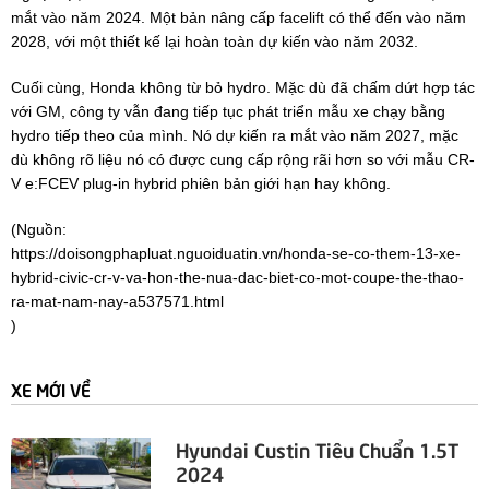
mắt vào năm 2024. Một bản nâng cấp facelift có thể đến vào năm
2028, với một thiết kế lại hoàn toàn dự kiến vào năm 2032.
Cuối cùng, Honda không từ bỏ hydro. Mặc dù đã chấm dứt hợp tác
với GM, công ty vẫn đang tiếp tục phát triển mẫu xe chạy bằng
hydro tiếp theo của mình. Nó dự kiến ra mắt vào năm 2027, mặc
dù không rõ liệu nó có được cung cấp rộng rãi hơn so với mẫu CR-
V e:FCEV plug-in hybrid phiên bản giới hạn hay không.
(Nguồn:
https://doisongphapluat.nguoiduatin.vn/honda-se-co-them-13-xe-
hybrid-civic-cr-v-va-hon-the-nua-dac-biet-co-mot-coupe-the-thao-
ra-mat-nam-nay-a537571.html
)
XE MỚI VỀ
Hyundai Custin Tiêu Chuẩn 1.5T
2024