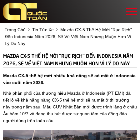
Trang Chủ
Tin Tức Xe
Mazda CX-5 Thế Hệ Mới "rục Rịch"
Đến Indonesia Năm 2026, Sẽ Về Việt Nam Nhưng Muộn Hơn Vì
Lý Do Này
MAZDA CX-5 THẾ HỆ MỚI "RỤC RỊCH" ĐẾN INDONESIA NĂM
2026, SẼ VỀ VIỆT NAM NHƯNG MUỘN HƠN VÌ LÝ DO NÀY
Mazda CX-5 thế hệ mới nhiều khả năng sẽ có mặt ở Indonesia
vào cuối năm 2026.
Nhà phân phối của thương hiệu Mazda ở Indonesia (PT EMI) đã
tiết lộ về khả năng năng CX-5 thế hệ mới sẽ ra mắt ở thị trường
này trong năm sau. Mẫu CUV Nhật Bản mới được trình làng ở châu
Âu hôm 10/7 và đang thu hút được sự quan tâm của đông đảo
người dùng trên toàn cầu.