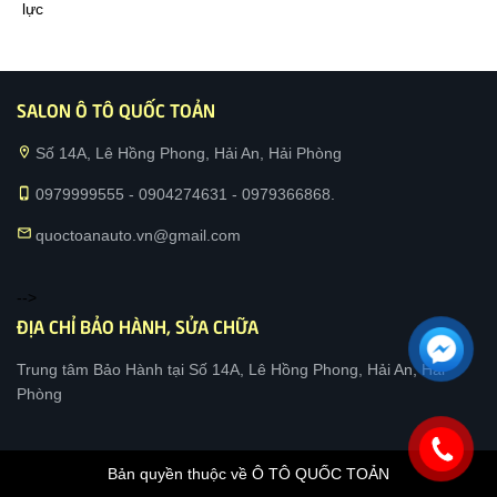
lực
SALON Ô TÔ QUỐC TOẢN
location_on
Số 14A, Lê Hồng Phong, Hải An, Hải Phòng
phone_iphone
0979999555 - 0904274631 - 0979366868.
mail
quoctoanauto.vn@gmail.com
-->
ĐỊA CHỈ BẢO HÀNH, SỬA CHỮA
Trung tâm Bảo Hành tại Số 14A, Lê Hồng Phong, Hải An, Hải
Phòng
Bản quyền thuộc về Ô TÔ QUỐC TOẢN