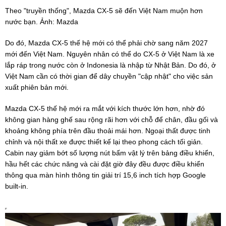
Theo "truyền thống", Mazda CX-5 sẽ đến Việt Nam muộn hơn
nước bạn. Ảnh: Mazda
Do đó, Mazda CX-5 thế hệ mới có thể phải chờ sang năm 2027
mới đến Việt Nam. Nguyên nhân có thể do CX-5 ở Việt Nam là xe
lắp ráp trong nước còn ở Indonesia là nhập từ Nhật Bản. Do đó, ở
Việt Nam cần có thời gian để dây chuyền "cập nhật" cho việc sản
xuất phiên bản mới.
Mazda CX-5 thế hệ mới ra mắt với kích thước lớn hơn, nhờ đó
không gian hàng ghế sau rộng rãi hơn với chỗ để chân, đầu gối và
khoảng không phía trên đầu thoải mái hơn. Ngoại thất được tinh
chỉnh và nội thất xe được thiết kế lại theo phong cách tối giản.
Cabin nay giảm bớt số lượng nút bấm vật lý trên bảng điều khiển,
hầu hết các chức năng và cài đặt giờ đây đều được điều khiển
thông qua màn hình thông tin giải trí 15,6 inch tích hợp Google
built-in.