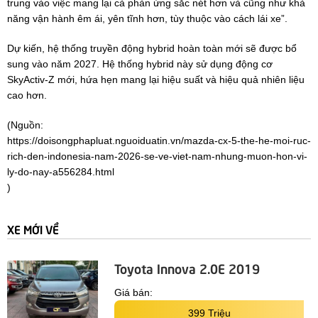
trung vào việc mang lại cả phản ứng sắc nét hơn và cũng như khả
năng vận hành êm ái, yên tĩnh hơn, tùy thuộc vào cách lái xe”.
Dự kiến, hệ thống truyền động hybrid hoàn toàn mới sẽ được bổ
sung vào năm 2027. Hệ thống hybrid này sử dụng động cơ
SkyActiv-Z mới, hứa hẹn mang lại hiệu suất và hiệu quả nhiên liệu
cao hơn.
(Nguồn:
https://doisongphapluat.nguoiduatin.vn/mazda-cx-5-the-he-moi-ruc-
rich-den-indonesia-nam-2026-se-ve-viet-nam-nhung-muon-hon-vi-
ly-do-nay-a556284.html
)
XE MỚI VỀ
Toyota Innova 2.0E 2019
Giá bán:
399 Triệu