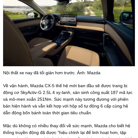
Nội thất xe nay đã tối giản hơn trước. Ảnh: Mazda
Về vận hành, Mazda CX-5 thế hệ mới ban đầu sẽ được trang bị
động cơ SkyActiv-G 2.5L 4 xy-lanh, sản sinh công suất 187 mã lực
và mô-men xoắn 251Nm. Sức mạnh này tương đương với phiên
bản hiện hành và vẫn kết hợp với hộp số tự động 6 cấp cùng hệ
dẫn động bốn bánh toàn thời gian tiêu chuẩn.
Mặc dù không có nhiều thay đổi về sức mạnh, Mazda cho biết hệ
thống truyền động đã được "hiệu chỉnh lại để linh hoạt hơn, tập