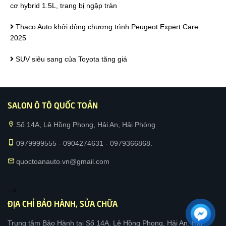
cơ hybrid 1.5L, trang bị ngập tràn
Thaco Auto khởi động chương trình Peugeot Expert Care
2025
SUV siêu sang của Toyota tăng giá
SALON Ô TÔ QUỐC TOẢN
location_on
Số 14A, Lê Hồng Phong, Hải An, Hải Phòng
phone_iphone
0979999555 - 0904274631 - 0979366868.
mail
quoctoanauto.vn@gmail.com
-->
ĐỊA CHỈ BẢO HÀNH, SỬA CHỮA
Trung tâm Bảo Hành tại Số 14A, Lê Hồng Phong, Hải An, Hải