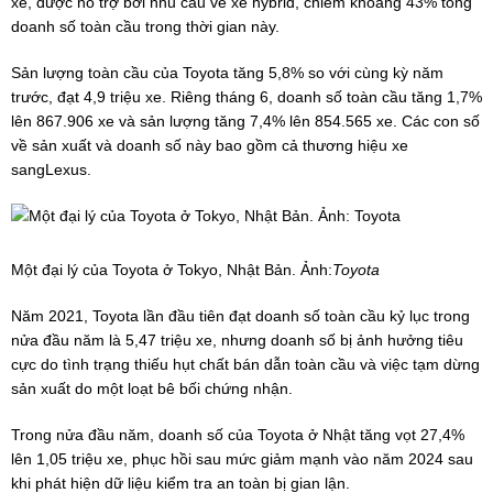
xe, được hỗ trợ bởi nhu cầu về xe hybrid, chiếm khoảng 43% tổng
doanh số toàn cầu trong thời gian này.
Sản lượng toàn cầu của Toyota tăng 5,8% so với cùng kỳ năm
trước, đạt 4,9 triệu xe. Riêng tháng 6, doanh số toàn cầu tăng 1,7%
lên 867.906 xe và sản lượng tăng 7,4% lên 854.565 xe. Các con số
về sản xuất và doanh số này bao gồm cả thương hiệu xe
sangLexus.
Một đại lý của Toyota ở Tokyo, Nhật Bản. Ảnh:
Toyota
Năm 2021, Toyota lần đầu tiên đạt doanh số toàn cầu kỷ lục trong
nửa đầu năm là 5,47 triệu xe, nhưng doanh số bị ảnh hưởng tiêu
cực do tình trạng thiếu hụt chất bán dẫn toàn cầu và việc tạm dừng
sản xuất do một loạt bê bối chứng nhận.
Trong nửa đầu năm, doanh số của Toyota ở Nhật tăng vọt 27,4%
lên 1,05 triệu xe, phục hồi sau mức giảm mạnh vào năm 2024 sau
khi phát hiện dữ liệu kiểm tra an toàn bị gian lận.