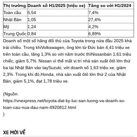
Thị trường
Doanh số H1/2025 (triệu xe)
Tăng so với H1/2024
Toàn cầu
5,54
7,4%
Nhật Bản
1,05
27,4%
Mỹ
1,24
4,2%
Trung Quốc
0,84
6,89%
Doanh số một số hãng đối thủ của Toyota trong nửa đầu 2025 khá
trái chiều. Trong khiVolkswagen, ông lớn từ Đức bán 4,41 triệu xe
trên toàn cầu, tăng 1,3% so với năm trước thìNissanbán 1,61 triệu
chiếc, giảm 5,7%. Nissan vì thế mất vị trí nhà sản xuất ôtô lớn thứ
ba tại Nhật Bản vào taySuzuki, với doanh số 1,63 triệu xe, giảm
2,3%. Trong khi đó,Honda, nhà sản xuất ôtô lớn thứ 2 của Nhật
Bản, giảm 5,1%, đạt 1,78 triệu xe.
(Nguồn:
https://vnexpress.net/toyota-dat-ky-luc-san-luong-va-doanh-so-
toan-cau-nua-dau-nam-4920812.html
)
XE MỚI VỀ