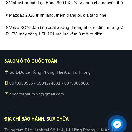
VinFast ra mắt Lạc Hồng 900 LX - SUV dành cho nguyên thủ
Mazda3 2026 trình làng, thêm trang bị, giá tăng nhẹ
Volvo XC70 đầu tiên xuất xưởng: Trông như xe điện nhưng là
PHEV, máy xăng 1.5L 161 mã lực kèm 3 mô-tơ điện
SALON Ô TÔ QUỐC TOẢN
location_on
Số 14A, Lê Hồng Phong, Hải An, Hải Phòng
phone_iphone
0979999555 - 0904274631 - 0979366868.
mail
quoctoanauto.vn@gmail.com
-->
ĐỊA CHỈ BẢO HÀNH, SỬA CHỮA
Trung tâm Bảo Hành tại Số 14A, Lê Hồng Phong, Hải An, Hải