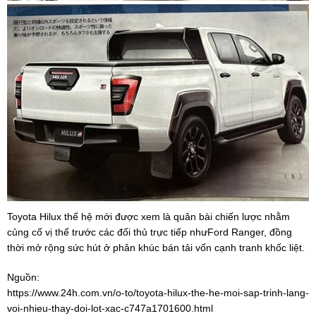
Toyota Hilux thế hệ mới được xem là quân bài chiến lược nhằm
củng cố vị thế trước các đối thủ trực tiếp nhưFord Ranger, đồng
thời mở rộng sức hút ở phân khúc bán tải vốn cạnh tranh khốc liệt.
Nguồn:
https://www.24h.com.vn/o-to/toyota-hilux-the-he-moi-sap-trinh-lang-
voi-nhieu-thay-doi-lot-xac-c747a1701600.html