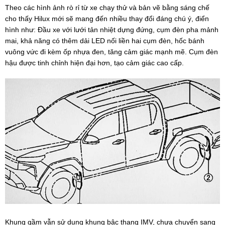
Theo các hình ảnh rò rỉ từ xe chạy thử và bản vẽ bằng sáng chế
cho thấy Hilux mới sẽ mang đến nhiều thay đổi đáng chú ý, điển
hình như: Đầu xe với lưới tản nhiệt dựng đứng, cụm đèn pha mảnh
mai, khả năng có thêm dải LED nối liền hai cụm đèn, hốc bánh
vuông vức đi kèm ốp nhựa đen, tăng cảm giác mạnh mẽ. Cụm đèn
hậu được tinh chỉnh hiện đại hơn, tạo cảm giác cao cấp.
Khung gầm vẫn sử dụng khung bậc thang IMV, chưa chuyển sang