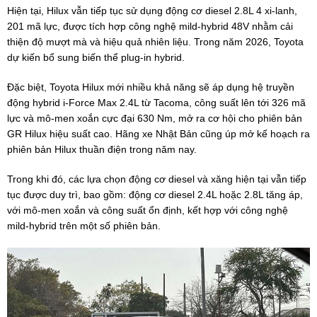
Hiện tại, Hilux vẫn tiếp tục sử dụng động cơ diesel 2.8L 4 xi-lanh,
201 mã lực, được tích hợp công nghệ mild-hybrid 48V nhằm cải
thiện độ mượt mà và hiệu quả nhiên liệu. Trong năm 2026, Toyota
dự kiến bổ sung biến thể plug-in hybrid.
Đặc biệt, Toyota Hilux mới nhiều khả năng sẽ áp dụng hệ truyền
động hybrid i-Force Max 2.4L từ Tacoma, công suất lên tới 326 mã
lực và mô-men xoắn cực đại 630 Nm, mở ra cơ hội cho phiên bản
GR Hilux hiệu suất cao. Hãng xe Nhật Bản cũng úp mở kế hoạch ra
phiên bản Hilux thuần điện trong năm nay.
Trong khi đó, các lựa chọn động cơ diesel và xăng hiện tại vẫn tiếp
tục được duy trì, bao gồm: động cơ diesel 2.4L hoặc 2.8L tăng áp,
với mô-men xoắn và công suất ổn định, kết hợp với công nghệ
mild-hybrid trên một số phiên bản.