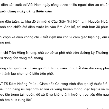
 điện sản xuất tại Việt Nam ngày càng được nhiều người dân ưa chuộn
ười dùng ngày càng thiện cảm
ng đầu tuần, tại khu đô thị mới ở Cầu Giấy (Hà Nội), anh Nguyễn Hoàn
anh cho chiếc ôtô điện trước khi vào làm. Anh kể, chỉ mất hơn 30 phút
ôi chọn xe điện không chỉ vì tiết kiệm mà còn vì cảm giác hiện đại, êm 
ng nói.
n chị Trần Hồng Nhung, chủ cơ sở cà phê nhỏ trên đường Lý Thường Kiệ
iệu đồng tiền xăng mỗi tháng.
ông chỉ người trẻ, nhiều gia đình trung niên cũng bắt đầu đổi sang ph
ở thành lựa chọn phổ biến trên phố.
T.TS Đàm Hoàng Phúc - Giám đốc Chương trình đào tạo kỹ thuật ôtô, T
iều tính năng ưu việt hơn so với xe xăng truyền thống, đặc biệt là về 
ợc tập trung tại nguồn, dễ xử lý và không ảnh hưởng trực tiếp đến ngư
nh êm ái, ít rung lắc”.