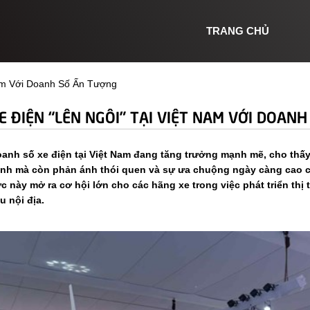
TRANG CHỦ
Nam Với Doanh Số Ấn Tượng
E ĐIỆN “LÊN NGÔI” TẠI VIỆT NAM VỚI DOAN
anh số xe điện tại Việt Nam đang tăng trưởng mạnh mẽ, cho th
nh mà còn phản ánh thói quen và sự ưa chuộng ngày càng cao củ
c này mở ra cơ hội lớn cho các hãng xe trong việc phát triển th
u nội địa.