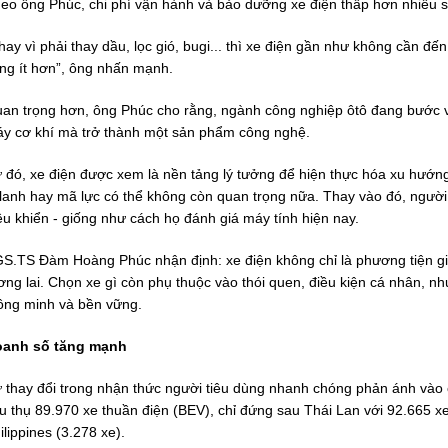
eo ông Phúc, chi phí vận hành và bảo dưỡng xe điện thấp hơn nhiều s
hay vì phải thay dầu, lọc gió, bugi... thì xe điện gần như không cần 
ng ít hơn”, ông nhấn mạnh.
an trọng hơn, ông Phúc cho rằng, ngành công nghiệp ôtô đang bước và
y cơ khí mà trở thành một sản phẩm công nghệ.
 đó, xe điện được xem là nền tảng lý tưởng để hiện thực hóa xu hướng 
-lanh hay mã lực có thể không còn quan trọng nữa. Thay vào đó, ngườ
ều khiển - giống như cách họ đánh giá máy tính hiện nay.
S.TS Đàm Hoàng Phúc nhận định: xe điện không chỉ là phương tiện gi
ơng lai. Chọn xe gì còn phụ thuộc vào thói quen, điều kiện cá nhân, n
ông minh và bền vững.
anh số tăng mạnh
 thay đổi trong nhận thức người tiêu dùng nhanh chóng phản ánh vào
êu thụ 89.970 xe thuần điện (BEV), chỉ đứng sau Thái Lan với 92.665 x
ilippines (3.278 xe).