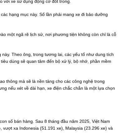
o với xe sử dụng động cơ đốt trong.
đến các hạng mục này. Số lần phải mang xe đi bảo dưỡng
o một ngã rẽ lịch sử, nơi phương tiện không còn chỉ là cỗ
này. Theo ông, trong tương lai, các yếu tố như dung tích
i tiêu dùng sẽ quan tâm đến bộ xử lý, bộ nhớ, phần mềm
ao thông mà sẽ là nền tảng cho các công nghệ trong
hưng nếu xét về dài hạn, xe điện chắc chắn là một lựa chọn
 con số bán hàng. Sau 8 tháng đầu năm 2025, Việt Nam
e, vượt xa Indonesia (51.191 xe), Malaysia (23.296 xe) và