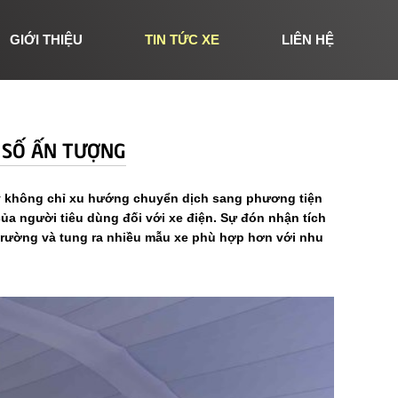
GIỚI THIỆU
TIN TỨC XE
LIÊN HỆ
H SỐ ẤN TƯỢNG
ấy không chỉ xu hướng chuyển dịch sang phương tiện
a người tiêu dùng đối với xe điện. Sự đón nhận tích
ị trường và tung ra nhiều mẫu xe phù hợp hơn với nhu