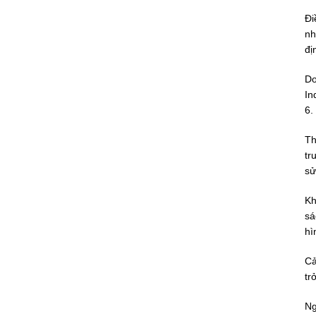
Đi
nh
đị
Do
In
6.
Th
tr
sử
Kh
sá
hì
Cả
tr
Ng