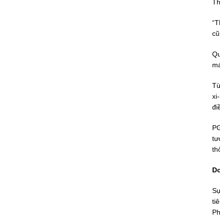
Th
“T
cũ
Qu
má
Từ
xi
đi
PG
tư
th
Do
Sự
ti
Ph