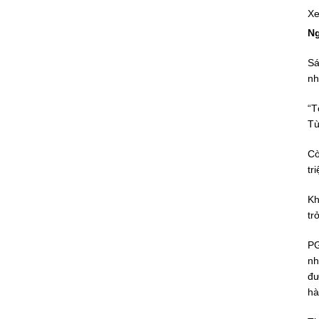
Xe
Ng
Sá
nh
“T
Tù
Cò
tr
Kh
tr
PG
nh
đư
hà