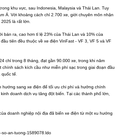
 trong khu vực, sau Indonesia, Malaysia và Thái Lan. Tuy
 Nam Á. Với khoảng cách chỉ 2.700 xe, giới chuyên môn nhận
2025 là rất lớn.
i bán ra, cao hơn tỉ lệ 23% của Thái Lan và 10% của
 đầu tiên đều thuộc về xe điện VinFast - VF 3, VF 5 và VF
4 chỉ trong 8 tháng, đạt gần 90.000 xe, trong khi năm
t chính sách kích cầu như miễn phí sạc trong giai đoạn đầu
 quốc tế.
n hướng sang xe điện để tối ưu chi phí và hưởng chính
kinh doanh dịch vụ tăng đột biến. Tại các thành phố lớn,
của doanh nghiệp nội địa đã biến xe điện từ một xu hướng
nh-so-an-tuong-1589078.ldo