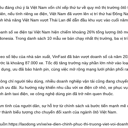
ều đáng chú ý là Việt Nam vốn chỉ xếp thứ tư về quy mô thị trường ôtô
iên, nếu tính riêng xe điện, Việt Nam đã vươn lên vị trí thứ hai Đông
nh khả năng Việt Nam vượt Thái Lan để dẫn đầu khu vực vào cuối năm 
anh số xe điện tại Việt Nam hiện chiếm khoảng 26% tổng lượng ôtô mớ
donesia. Trong danh sách 10 mẫu xe bán chạy nhất thị trường, ba vị trí
eo số liệu của nhà sản xuất, VinFast đã bán vượt doanh số cả năm 202
ước là khoảng 87.000 xe. Tốc độ tăng trưởng này phần lớn nhờ vào loạ
 dụng, ưu đãi bảo hành pin, cùng việc mở rộng mạng lưới phân phối ra
ông chỉ người tiêu dùng, nhiều doanh nghiệp vận tải cũng đang chuyể
ch ưu đãi. Xu hướng này khiến nhu cầu với xe điện cỡ nhỏ, xe phục vụ 
nh ảnh taxi điện, xe công nghệ dùng pin đã trở nên quen thuộc.
m tình của người dân, sự hỗ trợ từ chính sách và bước tiến mạnh mẽ 
ở thành biểu tượng cho chuyển đổi xanh của ngành ôtô Việt Nam.
uồn:
https://laodong.vn/xe/xe-dien-chinh-phuc-thi-truong-viet-voi-doa