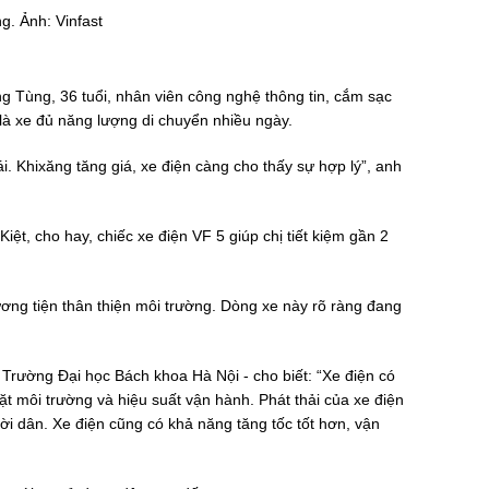
g. Ảnh: Vinfast
g Tùng, 36 tuổi, nhân viên công nghệ thông tin, cắm sạc
 là xe đủ năng lượng di chuyển nhiều ngày.
ái. Khixăng tăng giá, xe điện càng cho thấy sự hợp lý”, anh
t, cho hay, chiếc xe điện VF 5 giúp chị tiết kiệm gần 2
ương tiện thân thiện môi trường. Dòng xe này rõ ràng đang
rường Đại học Bách khoa Hà Nội - cho biết: “Xe điện có
mặt môi trường và hiệu suất vận hành. Phát thải của xe điện
ời dân. Xe điện cũng có khả năng tăng tốc tốt hơn, vận