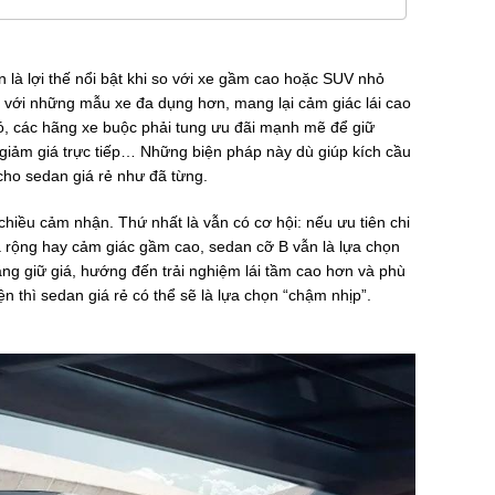
à lợi thế nổi bật khi so với xe gầm cao hoặc SUV nhỏ
h với những mẫu xe đa dụng hơn, mang lại cảm giác lái cao
 đó, các hãng xe buộc phải tung ưu đãi mạnh mẽ để giữ
, giảm giá trực tiếp… Những biện pháp này dù giúp kích cầu
cho sedan giá rẻ như đã từng.
 chiều cảm nhận. Thứ nhất là vẫn có cơ hội: nếu ưu tiên chi
á rộng hay cảm giác gầm cao, sedan cỡ B vẫn là lựa chọn
ăng giữ giá, hướng đến trải nghiệm lái tầm cao hơn và phù
 thì sedan giá rẻ có thể sẽ là lựa chọn “chậm nhịp”.