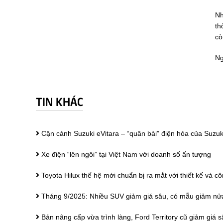
Nh
th
cò
Ng
TIN KHÁC
Cận cảnh Suzuki eVitara – “quân bài” điện hóa của Suzuk
Xe điện “lên ngôi” tại Việt Nam với doanh số ấn tượng
Toyota Hilux thế hệ mới chuẩn bị ra mắt với thiết kế và c
Tháng 9/2025: Nhiều SUV giảm giá sâu, có mẫu giảm nửa
Bản nâng cấp vừa trình làng, Ford Territory cũ giảm giá s