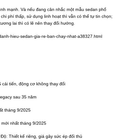
mình mạnh. Và nếu đang cân nhắc một mẫu sedan phổ
i phí thấp, sử dụng linh hoạt thì vẫn có thể tự tin chọn;
tương lai thì có lẽ nên thay đổi hướng.
-danh-hieu-sedan-gia-re-ban-chay-nhat-a38327.html
cải tiến, động cơ không thay đổi
 Legacy sau 35 năm
ất tháng 9/2025
 mới nhất tháng 9/2025
Độ: Thiết kế riêng, giá gây sức ép đối thủ