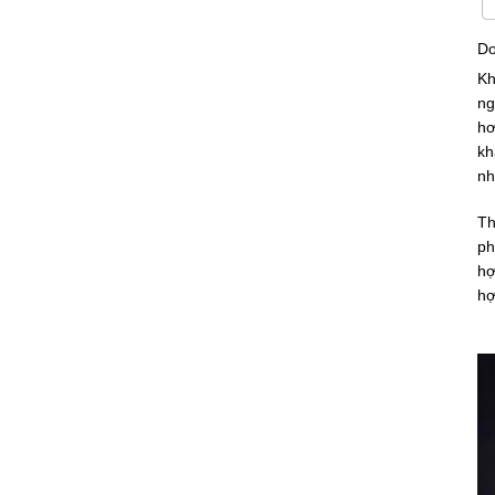
Do
Kh
ng
hơ
kh
nh
Th
ph
hợ
hợ