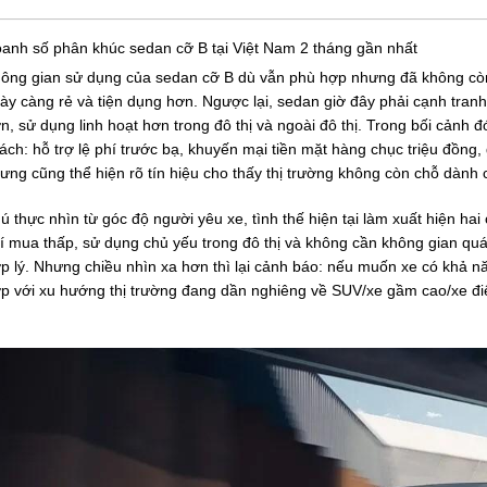
anh số phân khúc sedan cỡ B tại Việt Nam 2 tháng gần nhất
ông gian sử dụng của sedan cỡ B dù vẫn phù hợp nhưng đã không còn l
ày càng rẻ và tiện dụng hơn. Ngược lại, sedan giờ đây phải cạnh tran
n, sử dụng linh hoạt hơn trong đô thị và ngoài đô thị. Trong bối cảnh
ách: hỗ trợ lệ phí trước bạ, khuyến mại tiền mặt hàng chục triệu đồng
ưng cũng thể hiện rõ tín hiệu cho thấy thị trường không còn chỗ dành 
ú thực nhìn từ góc độ người yêu xe, tình thế hiện tại làm xuất hiện hai
í mua thấp, sử dụng chủ yếu trong đô thị và không cần không gian qu
p lý. Nhưng chiều nhìn xa hơn thì lại cảnh báo: nếu muốn xe có khả n
p với xu hướng thị trường đang dần nghiêng về SUV/xe gầm cao/xe điện