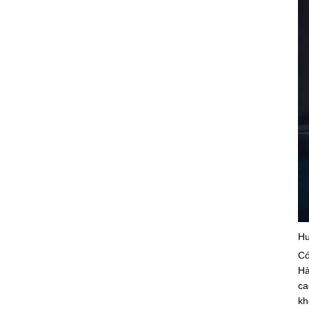
Hu
Có
Hà
ca
kh