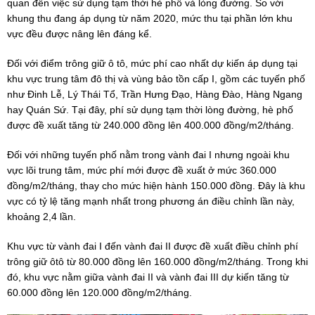
quan đến việc sử dụng tạm thời hè phố và lòng đường. So với
khung thu đang áp dụng từ năm 2020, mức thu tại phần lớn khu
vực đều được nâng lên đáng kể.
Đối với điểm trông giữ ô tô, mức phí cao nhất dự kiến áp dụng tại
khu vực trung tâm đô thị và vùng bảo tồn cấp I, gồm các tuyến phố
như Đinh Lễ, Lý Thái Tổ, Trần Hưng Đạo, Hàng Đào, Hàng Ngang
hay Quán Sứ. Tại đây, phí sử dụng tạm thời lòng đường, hè phố
được đề xuất tăng từ 240.000 đồng lên 400.000 đồng/m2/tháng.
Đối với những tuyến phố nằm trong vành đai I nhưng ngoài khu
vực lõi trung tâm, mức phí mới được đề xuất ở mức 360.000
đồng/m2/tháng, thay cho mức hiện hành 150.000 đồng. Đây là khu
vực có tỷ lệ tăng mạnh nhất trong phương án điều chỉnh lần này,
khoảng 2,4 lần.
Khu vực từ vành đai I đến vành đai II được đề xuất điều chỉnh phí
trông giữ ôtô từ 80.000 đồng lên 160.000 đồng/m2/tháng. Trong khi
đó, khu vực nằm giữa vành đai II và vành đai III dự kiến tăng từ
60.000 đồng lên 120.000 đồng/m2/tháng.