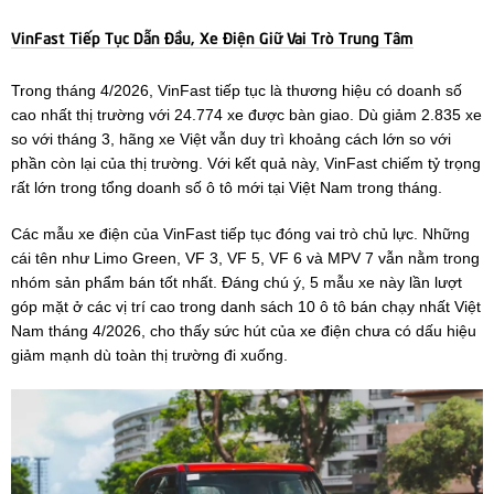
VinFast Tiếp Tục Dẫn Đầu, Xe Điện Giữ Vai Trò Trung Tâm
Trong tháng 4/2026, VinFast tiếp tục là thương hiệu có doanh số
cao nhất thị trường với 24.774 xe được bàn giao. Dù giảm 2.835 xe
so với tháng 3, hãng xe Việt vẫn duy trì khoảng cách lớn so với
phần còn lại của thị trường. Với kết quả này, VinFast chiếm tỷ trọng
rất lớn trong tổng doanh số ô tô mới tại Việt Nam trong tháng.
Các mẫu xe điện của VinFast tiếp tục đóng vai trò chủ lực. Những
cái tên như Limo Green, VF 3, VF 5, VF 6 và MPV 7 vẫn nằm trong
nhóm sản phẩm bán tốt nhất. Đáng chú ý, 5 mẫu xe này lần lượt
góp mặt ở các vị trí cao trong danh sách 10 ô tô bán chạy nhất Việt
Nam tháng 4/2026, cho thấy sức hút của xe điện chưa có dấu hiệu
giảm mạnh dù toàn thị trường đi xuống.