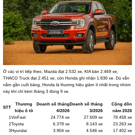
Ở các vị trí tiếp theo, Mazda đạt 2.532 xe, KIA bán 2.469 xe,
THACO Truck đạt 2.451 xe, còn Honda ghi nhận 1.830 xe. Dù vẫn
nằm gần cuối bảng, Honda là thương hiệu giảm ít nhất trong nhóm
này khi chỉ kém tháng 3 đúng 9 xe.
Thương
Doanh số tháng
Doanh số tháng
Cộng dồn
STT
hiệu ô tô
4/2026
3/2026
năm 2026
1
VinFast
24.774 xe
27.609 xe
78.458 xe
2
Toyota
6.378 xe
8.143 xe
23.263 xe
3
Hyundai
3.904 xe
4.546 xe
17.402 xe