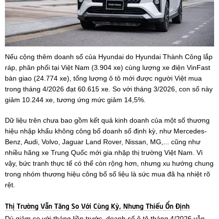
Nếu cộng thêm doanh số của Hyundai do Hyundai Thành Công lắp
ráp, phân phối tại Việt Nam (3.904 xe) cùng lượng xe điện VinFast
bàn giao (24.774 xe), tổng lượng ô tô mới được người Việt mua
trong tháng 4/2026 đạt 60.615 xe. So với tháng 3/2026, con số này
giảm 10.244 xe, tương ứng mức giảm 14,5%.
Dữ liệu trên chưa bao gồm kết quả kinh doanh của một số thương
hiệu nhập khẩu không công bố doanh số định kỳ, như Mercedes-
Benz, Audi, Volvo, Jaguar Land Rover, Nissan, MG,... cũng như
nhiều hãng xe Trung Quốc mới gia nhập thị trường Việt Nam. Vì
vậy, bức tranh thực tế có thể còn rộng hơn, nhưng xu hướng chung
trong nhóm thương hiệu công bố số liệu là sức mua đã hạ nhiệt rõ
rệt.
Thị Trường Vẫn Tăng So Với Cùng Kỳ, Nhưng Thiếu Ổn Định
Dù giảm so với tháng liền trước, doanh số ô tô tháng 4/2026 vẫn