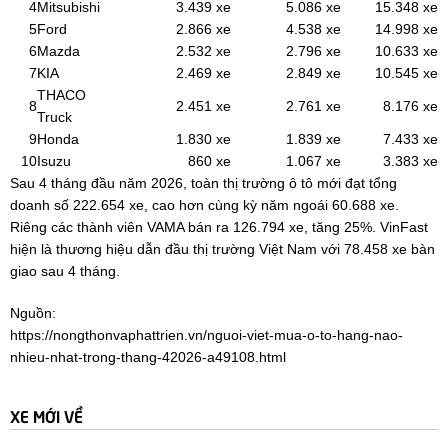
4
Mitsubishi
3.439 xe
5.086 xe
15.348 xe
5
Ford
2.866 xe
4.538 xe
14.998 xe
6
Mazda
2.532 xe
2.796 xe
10.633 xe
7
KIA
2.469 xe
2.849 xe
10.545 xe
THACO
8
2.451 xe
2.761 xe
8.176 xe
Truck
9
Honda
1.830 xe
1.839 xe
7.433 xe
10
Isuzu
860 xe
1.067 xe
3.383 xe
Sau 4 tháng đầu năm 2026, toàn thị trường ô tô mới đạt tổng
doanh số 222.654 xe, cao hơn cùng kỳ năm ngoái 60.688 xe.
Riêng các thành viên VAMA bán ra 126.794 xe, tăng 25%. VinFast
hiện là thương hiệu dẫn đầu thị trường Việt Nam với 78.458 xe bàn
giao sau 4 tháng.
Nguồn:
https://nongthonvaphattrien.vn/nguoi-viet-mua-o-to-hang-nao-
nhieu-nhat-trong-thang-42026-a49108.html
XE MỚI VỀ