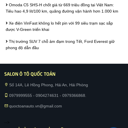
Omoda C5 SHS-H chốt giá từ 669 triệu đồng tại Việt Nam:
Tiêu hao 4,9 lít/100 km, quãng đường vận hành hơn 1.000 km
Xe điện VinFast không lo hết pin với 99 siêu trạm sạc sắp
được V-Green triển khai
Thị trường SUV 7 chỗ ảm đạm trong Tết, Ford Everest giữ
phong độ dẫn đầu
SALON Ô TÔ QUỐC TOẢN
location_on
Số 14A, Lê Hồng Phong, Hải An, Hải Phòng
phone_iphone
0979999555 - 0904274631 - 0979366868.
mail
quoctoanauto.vn@gmail.com
-->