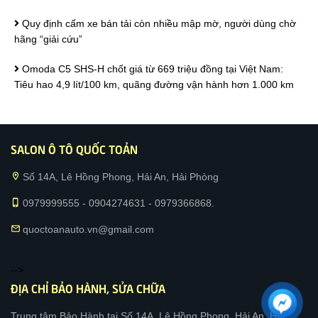
Quy định cấm xe bán tải còn nhiều mập mờ, người dùng chờ
hãng “giải cứu”
Omoda C5 SHS-H chốt giá từ 669 triệu đồng tại Việt Nam:
Tiêu hao 4,9 lít/100 km, quãng đường vận hành hơn 1.000 km
SALON Ô TÔ QUỐC TOẢN
location_on
Số 14A, Lê Hồng Phong, Hải An, Hải Phòng
phone_iphone
0979999555 - 0904274631 - 0979366868.
mail
quoctoanauto.vn@gmail.com
-->
ĐỊA CHỈ BẢO HÀNH, SỬA CHỮA
Trung tâm Bảo Hành tại Số 14A, Lê Hồng Phong, Hải An, Hải