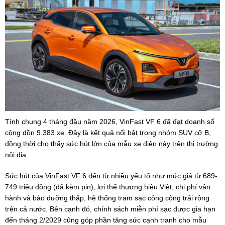
Tính chung 4 tháng đầu năm 2026, VinFast VF 6 đã đạt doanh số
cộng dồn 9.383 xe. Đây là kết quả nổi bật trong nhóm SUV cỡ B,
đồng thời cho thấy sức hút lớn của mẫu xe điện này trên thị trường
nội địa.
Sức hút của VinFast VF 6 đến từ nhiều yếu tố như mức giá từ 689-
749 triệu đồng (đã kèm pin), lợi thế thương hiệu Việt, chi phí vận
hành và bảo dưỡng thấp, hệ thống trạm sạc công cộng trải rộng
trên cả nước. Bên cạnh đó, chính sách miễn phí sạc được gia hạn
đến tháng 2/2029 cũng góp phần tăng sức cạnh tranh cho mẫu