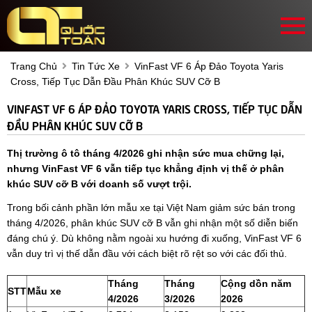
Trang Chủ
Tin Tức Xe
VinFast VF 6 Áp Đảo Toyota Yaris
Cross, Tiếp Tục Dẫn Đầu Phân Khúc SUV Cỡ B
VINFAST VF 6 ÁP ĐẢO TOYOTA YARIS CROSS, TIẾP TỤC DẪN
ĐẦU PHÂN KHÚC SUV CỠ B
Thị trường ô tô tháng 4/2026 ghi nhận sức mua chững lại,
nhưng VinFast VF 6 vẫn tiếp tục khẳng định vị thế ở phân
khúc SUV cỡ B với doanh số vượt trội.
Trong bối cảnh phần lớn mẫu xe tại Việt Nam giảm sức bán trong
tháng 4/2026, phân khúc SUV cỡ B vẫn ghi nhận một số diễn biến
đáng chú ý. Dù không nằm ngoài xu hướng đi xuống, VinFast VF 6
vẫn duy trì vị thế dẫn đầu với cách biệt rõ rệt so với các đối thủ.
Tháng
Tháng
Cộng dồn năm
STT
Mẫu xe
4/2026
3/2026
2026