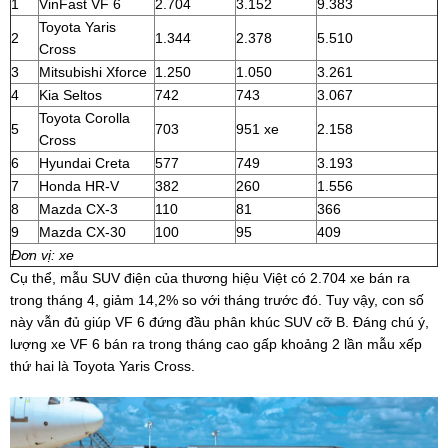
1
VinFast VF 6
2.704
3.152
9.383
Toyota Yaris
2
1.344
2.378
5.510
Cross
3
Mitsubishi Xforce
1.250
1.050
3.261
4
Kia Seltos
742
743
3.067
Toyota Corolla
5
703
951 xe
2.158
Cross
6
Hyundai Creta
577
749
3.193
7
Honda HR-V
382
260
1.556
8
Mazda CX-3
110
81
366
9
Mazda CX-30
100
95
409
Đơn vị: xe
Cụ thể, mẫu SUV điện của thương hiệu Việt có 2.704 xe bán ra
trong tháng 4, giảm 14,2% so với tháng trước đó. Tuy vậy, con số
này vẫn đủ giúp VF 6 đứng đầu phân khúc SUV cỡ B. Đáng chú ý,
lượng xe VF 6 bán ra trong tháng cao gấp khoảng 2 lần mẫu xếp
thứ hai là Toyota Yaris Cross.