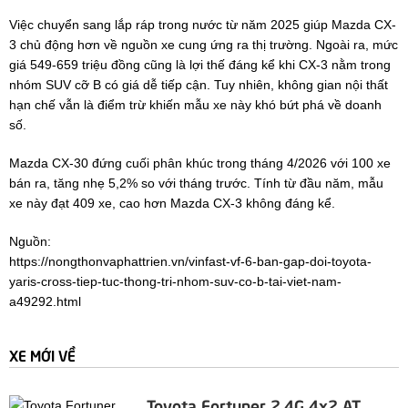
Việc chuyển sang lắp ráp trong nước từ năm 2025 giúp Mazda CX-
3 chủ động hơn về nguồn xe cung ứng ra thị trường. Ngoài ra, mức
giá 549-659 triệu đồng cũng là lợi thế đáng kể khi CX-3 nằm trong
nhóm SUV cỡ B có giá dễ tiếp cận. Tuy nhiên, không gian nội thất
hạn chế vẫn là điểm trừ khiến mẫu xe này khó bứt phá về doanh
số.
Mazda CX-30 đứng cuối phân khúc trong tháng 4/2026 với 100 xe
bán ra, tăng nhẹ 5,2% so với tháng trước. Tính từ đầu năm, mẫu
xe này đạt 409 xe, cao hơn Mazda CX-3 không đáng kể.
Nguồn:
https://nongthonvaphattrien.vn/vinfast-vf-6-ban-gap-doi-toyota-
yaris-cross-tiep-tuc-thong-tri-nhom-suv-co-b-tai-viet-nam-
a49292.html
XE MỚI VỀ
Toyota Fortuner 2.4G 4x2 AT