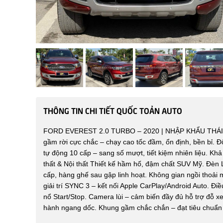
THÔNG TIN CHI TIẾT QUỐC TOẢN AUTO
FORD EVEREST 2.0 TURBO – 2020 | NHẬP KHẨU THÁI
gầm rời cực chắc – chạy cao tốc đầm, ổn định, bền bỉ. 
tự động 10 cấp – sang số mượt, tiết kiệm nhiên liệu. K
thất & Nội thất Thiết kế hầm hố, đậm chất SUV Mỹ. Đèn 
cấp, hàng ghế sau gập linh hoạt. Không gian ngồi thoải 
giải trí SYNC 3 – kết nối Apple CarPlay/Android Auto. Đi
nổ Start/Stop. Camera lùi – cảm biến đầy đủ hỗ trợ đỗ x
hành ngang dốc. Khung gầm chắc chắn – đạt tiêu chuẩn 