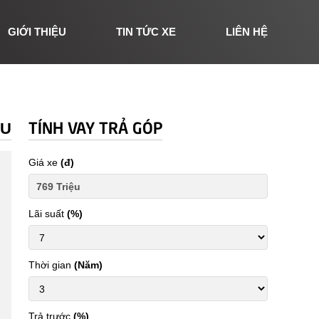
GIỚI THIỆU
TIN TỨC XE
LIÊN HỆ
TÍNH VAY TRẢ GÓP
ỆU
Giá xe
(đ)
Lãi suất
(%)
Thời gian
(Năm)
Trả trước
(%)