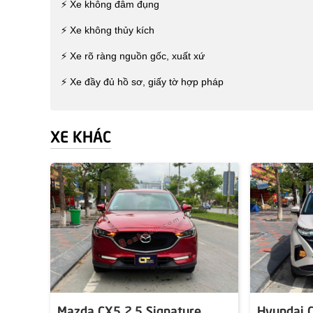
⚡ Xe không đâm đụng
⚡ Xe không thủy kích
⚡ Xe rõ ràng nguồn gốc, xuất xứ
⚡ Xe đầy đủ hồ sơ, giấy tờ hợp pháp
XE KHÁC
Mazda CX5 2.5 Signature
Hyundai C