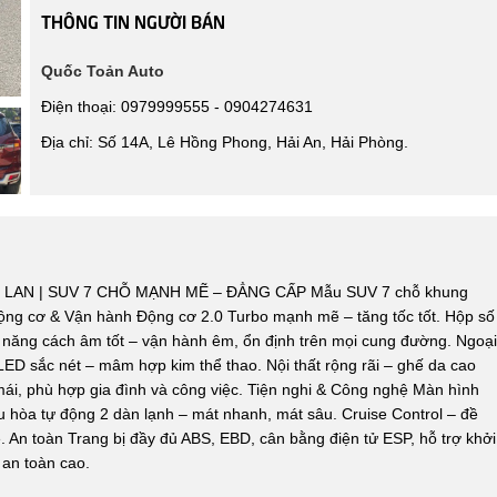
THÔNG TIN NGƯỜI BÁN
Quốc Toản Auto
Điện thoại: 0979999555 - 0904274631
Địa chỉ: Số 14A, Lê Hồng Phong, Hải An, Hải Phòng.
 LAN | SUV 7 CHỖ MẠNH MẼ – ĐẲNG CẤP Mẫu SUV 7 chỗ khung
Động cơ & Vận hành Động cơ 2.0 Turbo mạnh mẽ – tăng tốc tốt. Hộp số
hả năng cách âm tốt – vận hành êm, ổn định trên mọi cung đường. Ngoại
LED sắc nét – mâm hợp kim thể thao. Nội thất rộng rãi – ghế da cao
mái, phù hợp gia đình và công việc. Tiện nghi & Công nghệ Màn hình
ều hòa tự động 2 dàn lạnh – mát nhanh, mát sâu. Cruise Control – đề
e. An toàn Trang bị đầy đủ ABS, EBD, cân bằng điện tử ESP, hỗ trợ khởi
an toàn cao.