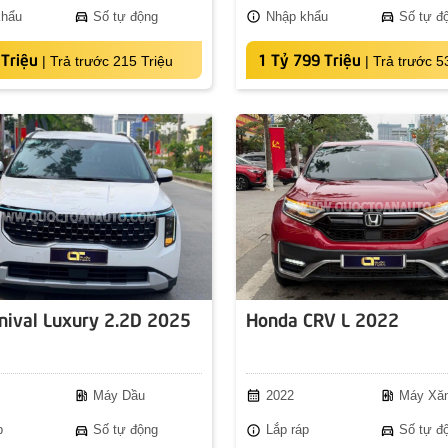
directions_car
info
directions_car
khẩu
Số tự động
Nhập khẩu
Số tự đ
Triệu
1 Tỷ 799 Triệu
|
Trả trước 215 Triệu
|
Trả trước 5
rnival Luxury 2.2D 2025
Honda CRV L 2022
ev_station
calendar_month
ev_station
Máy Dầu
2022
Máy Xă
directions_car
info
directions_car
p
Số tự động
Lắp ráp
Số tự đ