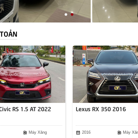
 TOẢN
Civic RS 1.5 AT 2022
Lexus RX 350 2016
ev_station
calendar_month
ev_station
Máy Xăng
2016
Máy Xă