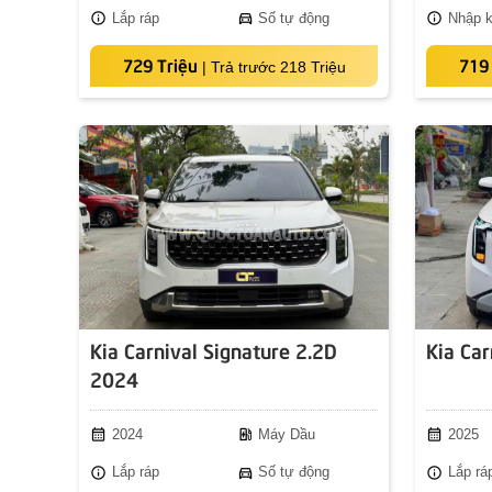
info
directions_car
info
Lắp ráp
Số tự động
Nhập 
729 Triệu
719 
|
Trả trước 218 Triệu
Kia Carnival Signature 2.2D
Kia Ca
2024
calendar_month
ev_station
calendar_month
2024
Máy Dầu
2025
info
directions_car
info
Lắp ráp
Số tự động
Lắp rá