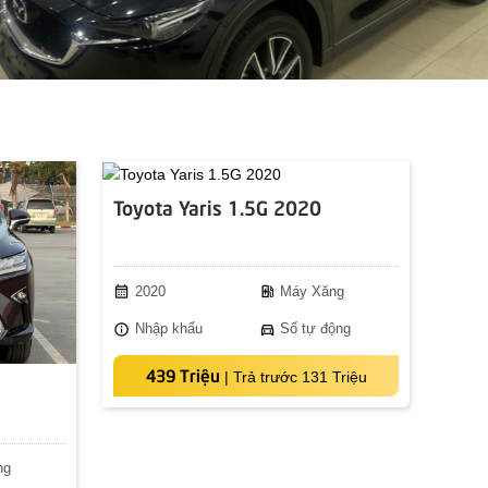
Toyota Yaris 1.5G 2020
calendar_month
ev_station
2020
Máy Xăng
info
directions_car
Nhập khẩu
Số tự động
439 Triệu
|
Trả trước 131 Triệu
ng