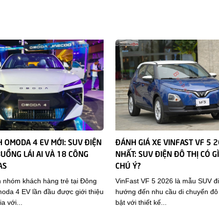
 OMODA 4 EV MỚI: SUV ĐIỆN
ĐÁNH GIÁ XE VINFAST VF 5 
UỒNG LÁI AI VÀ 18 CÔNG
NHẤT: SUV ĐIỆN ĐÔ THỊ CÓ G
AS
CHÚ Ý?
 nhóm khách hàng trẻ tại Đông
VinFast VF 5 2026 là mẫu SUV đi
da 4 EV lần đầu được giới thiệu
hướng đến nhu cầu di chuyển đô t
a với...
bật với thiết kế...