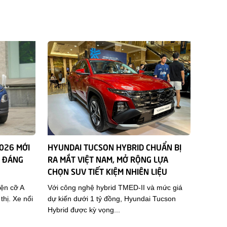
2026 MỚI
HYUNDAI TUCSON HYBRID CHUẨN BỊ
Ì ĐÁNG
RA MẮT VIỆT NAM, MỞ RỘNG LỰA
CHỌN SUV TIẾT KIỆM NHIÊN LIỆU
ện cỡ A
Với công nghệ hybrid TMED-II và mức giá
hị. Xe nổi
dự kiến dưới 1 tỷ đồng, Hyundai Tucson
Hybrid được kỳ vọng...