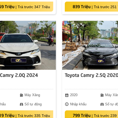
59 Triệu
839 Triệu
|
Trả trước 347 Triệu
|
Trả trước 251 
 Camry 2.0Q 2024
Toyota Camry 2.5Q 202
ev_station
calendar_month
ev_station
Máy Xăng
2020
Máy Xă
directions_car
info
directions_car
khẩu
Số tự động
Nhập khẩu
Số tự đ
19 Triệu
799 Triệu
|
Trả trước 335 Triệu
|
Trả trước 239 