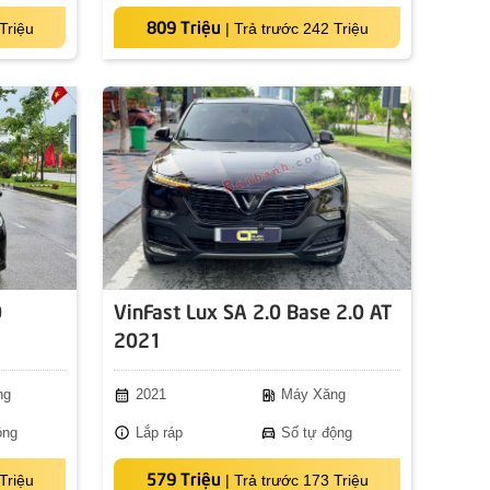
809 Triệu
Triệu
|
Trả trước 242 Triệu
0
VinFast Lux SA 2.0 Base 2.0 AT
2021
calendar_month
ev_station
ng
2021
Máy Xăng
info
directions_car
ộng
Lắp ráp
Số tự động
579 Triệu
Triệu
|
Trả trước 173 Triệu