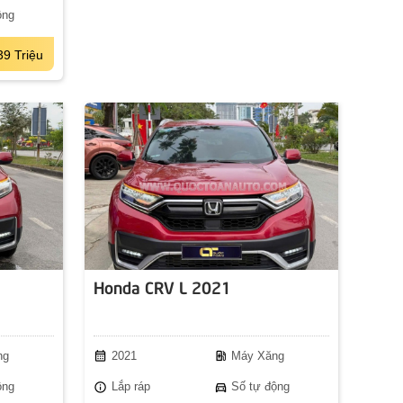
ộng
39 Triệu
Honda CRV L 2021
calendar_month
ev_station
ng
2021
Máy Xăng
info
directions_car
ộng
Lắp ráp
Số tự động