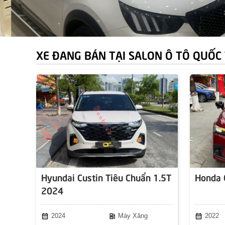
XE ĐANG BÁN TẠI SALON Ô TÔ QUỐC
Hyundai Custin Tiêu Chuẩn 1.5T
Honda 
2024
calendar_month
ev_station
calendar_month
2024
Máy Xăng
2022