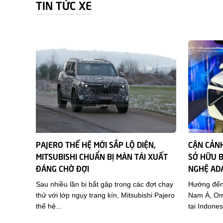
TIN TỨC XE
PAJERO THẾ HỆ MỚI SẮP LỘ DIỆN,
CẬN CẢNH
MITSUBISHI CHUẨN BỊ MÀN TÁI XUẤT
SỞ HỮU B
ĐÁNG CHỜ ĐỢI
NGHỆ AD
Sau nhiều lần bị bắt gặp trong các đợt chạy
Hướng đến
thử với lớp ngụy trang kín, Mitsubishi Pajero
Nam Á, Omo
thế hệ...
tại Indonesi