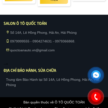
SALON Ô TÔ QUỐC TOẢN
location_on
Số 14A, Lê Hồng Phong, Hải An, Hải Phòng
phone_iphone
0979999555 - 0904274631 - 0979366868.
mail
quoctoanauto.vn@gmail.com
-->
ĐỊA CHỈ BẢO HÀNH, SỬA CHỮA
Trung tâm Bảo Hành tại Số 14A, Lê Hồng Phong, Hải An, Hải
Phòng
Bản quyền thuộc về Ô TÔ QUỐC TOẢN