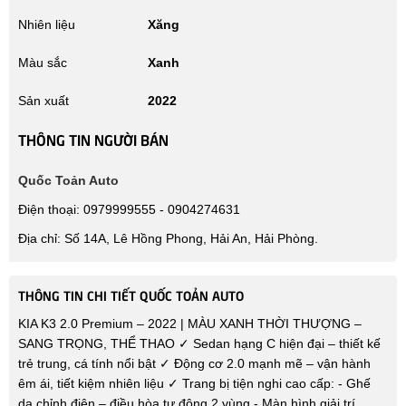
Nhiên liệu
Xăng
Màu sắc
Xanh
Sản xuất
2022
THÔNG TIN NGƯỜI BÁN
Quốc Toản Auto
Điện thoại: 0979999555 - 0904274631
Địa chỉ: Số 14A, Lê Hồng Phong, Hải An, Hải Phòng.
THÔNG TIN CHI TIẾT QUỐC TOẢN AUTO
KIA K3 2.0 Premium – 2022 | MÀU XANH THỜI THƯỢNG –
SANG TRỌNG, THỂ THAO ✓ Sedan hạng C hiện đại – thiết kế
trẻ trung, cá tính nổi bật ✓ Động cơ 2.0 mạnh mẽ – vận hành
êm ái, tiết kiệm nhiên liệu ✓ Trang bị tiện nghi cao cấp: - Ghế
da chỉnh điện – điều hòa tự động 2 vùng - Màn hình giải trí