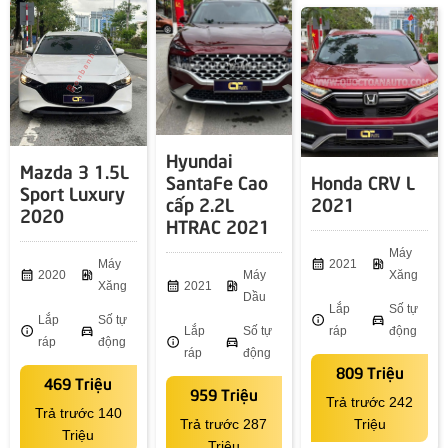
Hyundai
Mazda 3 1.5L
SantaFe Cao
Honda CRV L
Sport Luxury
cấp 2.2L
2021
2020
HTRAC 2021
Máy
Máy
calendar_month
2021
ev_station
calendar_month
2020
ev_station
Máy
Xăng
Xăng
calendar_month
2021
ev_station
Dầu
Lắp
Số tự
Lắp
Số tự
info
directions_car
info
directions_car
Lắp
Số tự
ráp
động
ráp
động
info
directions_car
ráp
động
809 Triệu
469 Triệu
959 Triệu
Trả trước 242
Trả trước 140
Trả trước 287
Triệu
Triệu
Triệu