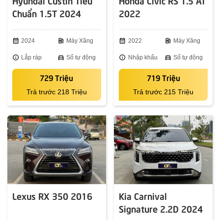
Hyundai Custin Tiêu
Honda Civic RS 1.5 AT
Chuẩn 1.5T 2024
2022
calendar_month
2024
ev_station
Máy Xăng
calendar_month
2022
ev_station
Máy Xăng
info
Lắp ráp
directions_car
Số tự động
info
Nhập khẩu
directions_car
Số tự động
729 Triệu
719 Triệu
Trả trước 218 Triệu
Trả trước 215 Triệu
Lexus RX 350 2016
Kia Carnival
Signature 2.2D 2024