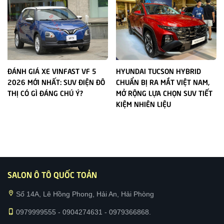
ĐÁNH GIÁ XE VINFAST VF 5
HYUNDAI TUCSON HYBRID
2026 MỚI NHẤT: SUV ĐIỆN ĐÔ
CHUẨN BỊ RA MẮT VIỆT NAM,
THỊ CÓ GÌ ĐÁNG CHÚ Ý?
MỞ RỘNG LỰA CHỌN SUV TIẾT
KIỆM NHIÊN LIỆU
SALON Ô TÔ QUỐC TOẢN
location_on
Số 14A, Lê Hồng Phong, Hải An, Hải Phòng
phone_iphone
0979999555 - 0904274631 - 0979366868.