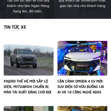
các thủ tục bán xe cho quý
quý khách tại Showroom hoặc
khách như làm Ngân Hàng,
giao tận nhà cho khách hàng
Sang tên, đổi biển...
TIN TỨC XE
PAJERO THẾ HỆ MỚI SẮP LỘ
CẬN CẢNH OMODA 4 EV MỚI:
DIỆN, MITSUBISHI CHUẨN BỊ
SUV ĐIỆN SỞ HỮU BUỒNG LÁI
MÀN TÁI XUẤT ĐÁNG CHỜ ĐỢI
AI VÀ 18 CÔNG NGHỆ ADAS