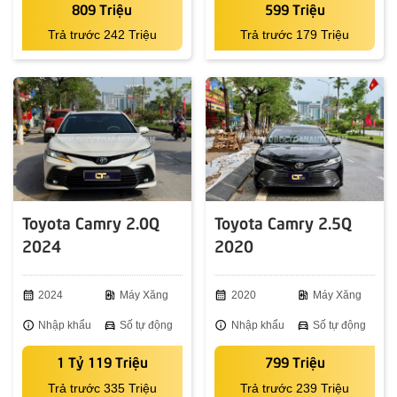
809 Triệu
599 Triệu
Trả trước 242 Triệu
Trả trước 179 Triệu
Toyota Camry 2.0Q
Toyota Camry 2.5Q
2024
2020
calendar_month
2024
ev_station
Máy Xăng
calendar_month
2020
ev_station
Máy Xăng
info
Nhập khẩu
directions_car
Số tự động
info
Nhập khẩu
directions_car
Số tự động
1 Tỷ 119 Triệu
799 Triệu
Trả trước 335 Triệu
Trả trước 239 Triệu