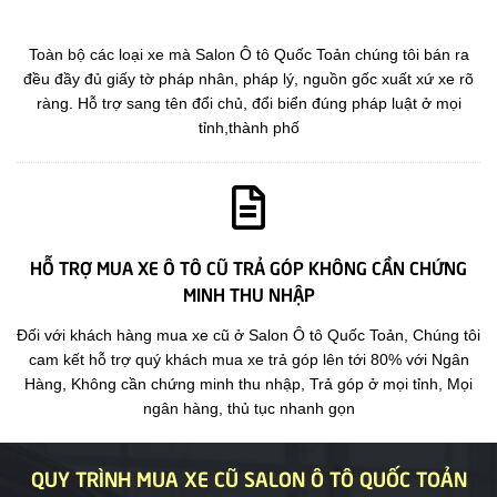
Toàn bộ các loại xe mà Salon Ô tô Quốc Toản chúng tôi bán ra
đều đầy đủ giấy tờ pháp nhân, pháp lý, nguồn gốc xuất xứ xe rõ
ràng. Hỗ trợ sang tên đổi chủ, đổi biển đúng pháp luật ở mọi
tỉnh,thành phố
HỖ TRỢ MUA XE Ô TÔ CŨ TRẢ GÓP KHÔNG CẦN CHỨNG
MINH THU NHẬP
Đối với khách hàng mua xe cũ ở Salon Ô tô Quốc Toản, Chúng tôi
cam kết hỗ trợ quý khách mua xe trả góp lên tới 80% với Ngân
Hàng, Không cần chứng minh thu nhập, Trả góp ở mọi tỉnh, Mọi
ngân hàng, thủ tục nhanh gọn
QUY TRÌNH MUA XE CŨ SALON Ô TÔ QUỐC TOẢN