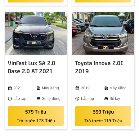
VinFast Lux SA 2.0
Toyota Innova 2.0E
Base 2.0 AT 2021
2019
calendar_month
2021
ev_station
Máy Xăng
calendar_month
2019
ev_station
Máy Xăng
info
Lắp ráp
directions_car
Số tự động
info
Lắp ráp
directions_car
Số tay
579 Triệu
399 Triệu
Trả trước 173 Triệu
Trả trước 119 Triệu