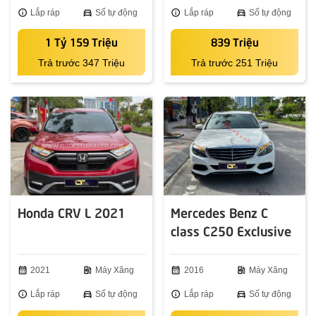
info
Lắp ráp
directions_car
Số tự động
info
Lắp ráp
directions_car
Số tự động
1 Tỷ 159 Triệu
839 Triệu
Trả trước 347 Triệu
Trả trước 251 Triệu
Honda CRV L 2021
Mercedes Benz C
class C250 Exclusive
2016
calendar_month
2021
ev_station
Máy Xăng
calendar_month
2016
ev_station
Máy Xăng
info
Lắp ráp
directions_car
Số tự động
info
Lắp ráp
directions_car
Số tự động