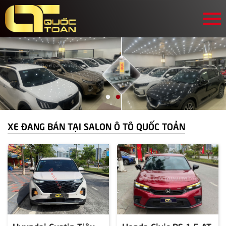
XE ĐANG BÁN TẠI SALON Ô TÔ QUỐC TOẢN