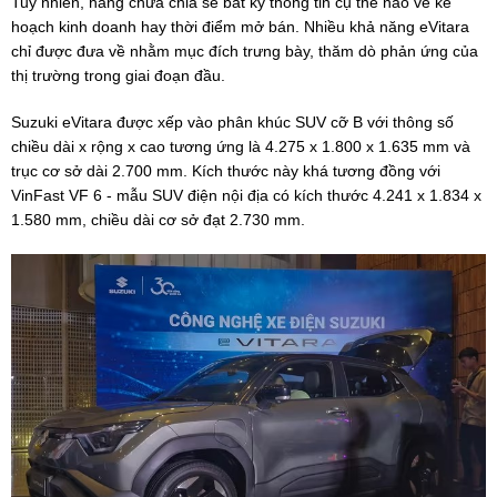
Tuy nhiên, hãng chưa chia sẻ bất kỳ thông tin cụ thể nào về kế
hoạch kinh doanh hay thời điểm mở bán. Nhiều khả năng eVitara
chỉ được đưa về nhằm mục đích trưng bày, thăm dò phản ứng của
thị trường trong giai đoạn đầu.
Suzuki eVitara được xếp vào phân khúc SUV cỡ B với thông số
chiều dài x rộng x cao tương ứng là 4.275 x 1.800 x 1.635 mm và
trục cơ sở dài 2.700 mm. Kích thước này khá tương đồng với
VinFast VF 6 - mẫu SUV điện nội địa có kích thước 4.241 x 1.834 x
1.580 mm, chiều dài cơ sở đạt 2.730 mm.