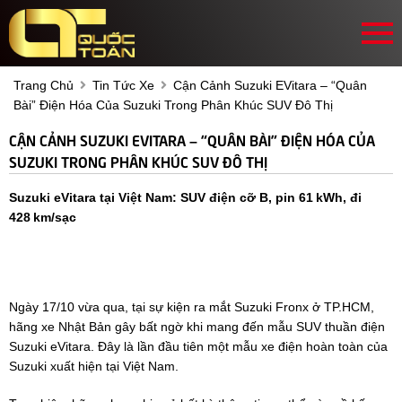
Trang Chủ
Tin Tức Xe
Cận Cảnh Suzuki EVitara – “quân
Bài” Điện Hóa Của Suzuki Trong Phân Khúc SUV Đô Thị
CẬN CẢNH SUZUKI EVITARA – “QUÂN BÀI” ĐIỆN HÓA CỦA
SUZUKI TRONG PHÂN KHÚC SUV ĐÔ THỊ
Suzuki eVitara tại Việt Nam: SUV điện cỡ B, pin 61 kWh, đi
428 km/sạc
Ngày 17/10 vừa qua, tại sự kiện ra mắt Suzuki Fronx ở TP.HCM,
hãng xe Nhật Bản gây bất ngờ khi mang đến mẫu SUV thuần điện
Suzuki eVitara. Đây là lần đầu tiên một mẫu xe điện hoàn toàn của
Suzuki xuất hiện tại Việt Nam.