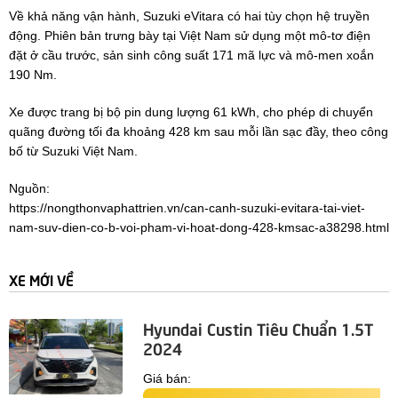
Về khả năng vận hành, Suzuki eVitara có hai tùy chọn hệ truyền
động. Phiên bản trưng bày tại Việt Nam sử dụng một mô-tơ điện
đặt ở cầu trước, sản sinh công suất 171 mã lực và mô-men xoắn
190 Nm.
Xe được trang bị bộ pin dung lượng 61 kWh, cho phép di chuyển
quãng đường tối đa khoảng 428 km sau mỗi lần sạc đầy, theo công
bố từ Suzuki Việt Nam.
Nguồn:
https://nongthonvaphattrien.vn/can-canh-suzuki-evitara-tai-viet-
nam-suv-dien-co-b-voi-pham-vi-hoat-dong-428-kmsac-a38298.html
XE MỚI VỀ
Hyundai Custin Tiêu Chuẩn 1.5T
2024
Giá bán: